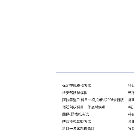
保定交规模拟考试
科
淮安驾驶员模拟
驾
阿拉善盟C1科目一模拟考试2026最新版
德
宿迁驾校科目一什么时候考
d
固原c照模拟考试
科
陕西模拟驾照考试
台
科目一考试精选题目
宜