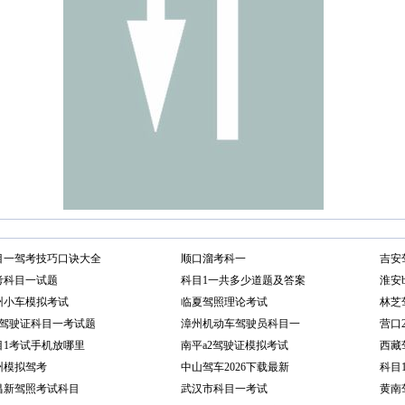
目一驾考技巧口诀大全
顺口溜考科一
吉安
考科目一试题
科目1一共多少道题及答案
淮安
州小车模拟考试
临夏驾照理论考试
林芝
证驾驶证科目一考试题
漳州机动车驾驶员科目一
营口
目1考试手机放哪里
南平a2驾驶证模拟考试
西藏
州模拟驾考
中山驾车2026下载最新
科目
昌新驾照考试科目
武汉市科目一考试
黄南