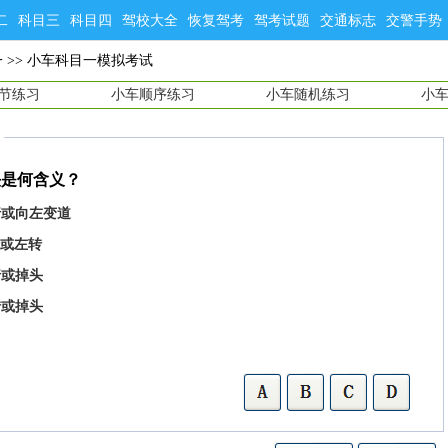
二
科目三
科目四
驾校大全
恢复驾考
驾考试题
交通标志
交警手势
一
>>
小车科目一模拟考试
节练习
小车顺序练习
小车随机练习
小
头是何含义？
行或向左变道
行或左转
行或掉头
转或掉头