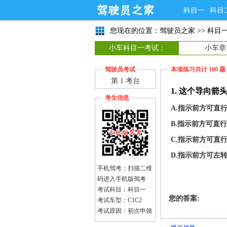
科目一
科目
您现在的位置：
驾驶员之家
>>
科目
小车科目一考试：
小车章
驾驶员考试
本项练习共计
100
题
第 1 考台
1. 这个导向箭
考生信息
A.指示前方可直
B.指示前方可直
C.指示前方可直
D.指示前方可左
手机驾考：扫描二维
码进入手机版驾考
考试科目：科目一
您的答案:
考试车型：C1C2
考试原因：初次申领