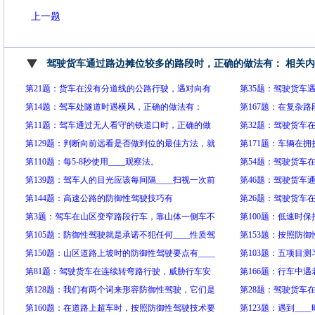
上一题
驾驶货车通过路边摊位较多的路段时，正确的做法有： 相关
第21题：货车在没有分道线的公路行驶，遇对向有
第35题：驾驶货车
来车时，正确的做法有
第14题：驾车处隧道时遇横风，正确的做法有：
法有：
第167题：在复杂
第11题：驾车通过无人看守的铁道口时，正确的做
求，要放眼远方，要
第32题：驾驶货车
法有：
第129题：判断向前远看是否做到位的最佳方法，就
的车辆始终处于便
有：
第171题：车辆在
是查看我们在车道两线之间的距离是否____
第110题：每5-8秒使用____观察法。
持适当的跟车距离
强行“加塞”,按照
第54题：驾驶货车
第139题：驾车人的目光应该每间隔____扫视一次前
局，鸣喇叭警告，
急车道内有小轿车
第46题：驾驶货车
方，每间隔____扫视一次后方，这样做是为保持警
第144题：高速公路的防御性驾驶技巧有
您应该怎么做?
第26题：驾驶货车
觉和行进中注意到任何物体或车辆
第3题：驾车在山区变窄路段行车，靠山体一侧车不
动系统出现异常，需
第100题：低速时保
让行时应该怎么办?
第105题：防御性驾驶就是承诺不犯任何____性质驾
____的跟车距离。
第153题：按照防
驶错误的行为。
第150题：山区道路上坡时的防御性驾驶要点有____
夜间在窄路、窄桥
第103题：五项目测
第81题：驾驶货车在连续转弯路行驶，威胁行车安
灯。
第166题：行车中
全的主要因素有：
第128题：我们有两个词来形容防御性驾驶，它们是
防御性驾驶技术要
第28题：驾驶货车
____，空间给车辆，能见度给驾驶员。
第160题：在道路上超车时，按照防御性驾驶技术要
催促。
下涵洞)，正确的做
第123题：遇到__