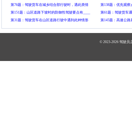
求，只要留有余地，应尽量加大横向距离，必要时
第76题：驾驶货车在城乡结合部行驶时，遇此类情
第138题：优先观察点
可越实线超车。
况(道路有麦秆)，您应该怎么做?
第151题：山区道路下坡时的防御性驾驶要点有____
第61题：驾驶货车
第31题：驾驶货车在山区道路行驶中遇到此种情形
车等执行紧急任务
第145题：高速公
时(弯道)，正确的做法有：
怎么做?
© 2023-2026
驾驶员