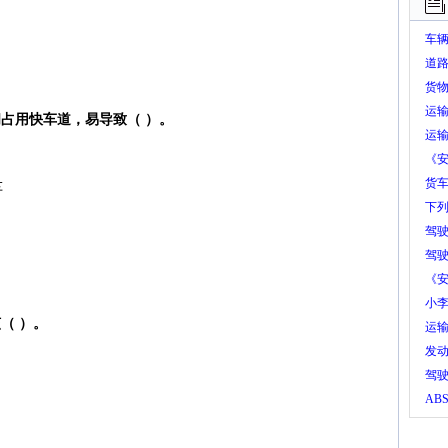
车
关
道
货
运
占用快车道，易导致（ ）。
力
运
《
工
货
车
从
下
驾
宽
驾
信号
《
从
小
（ ）。
驶
运
将
发
证
驾
器容
AB
动
理
性