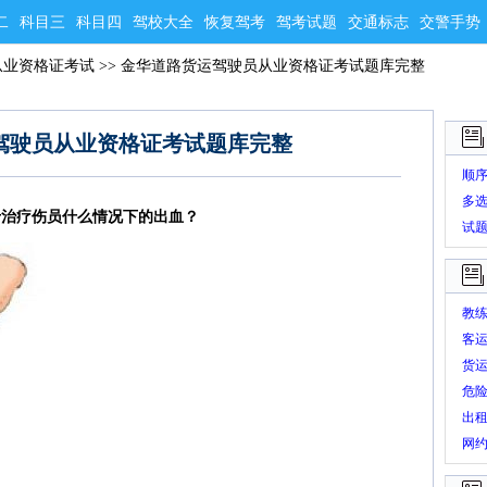
二
科目三
科目四
驾校大全
恢复驾考
驾考试题
交通标志
交警手势
从业资格证考试
>>
金华道路货运驾驶员从业资格证考试题库完整
驾驶员从业资格证考试题库完整
顺
多
于治疗伤员什么情况下的出血？
试
教
客
货
危
出
网