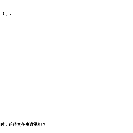
（ ）。
。
失时，赔偿责任由谁承担？