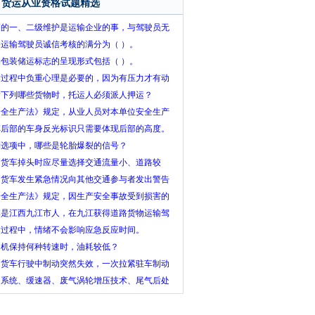
货运从业资格试题精选
辆的一、二级维护是运输企业的事，与驾驶员无
，这种想法符合岗位职责要求。
路运输驾驶员诚信考核的满分为（ ）。
物包装储运标志的呈现形式包括（ ）。
输过程中负重心理是必要的，因为有压力才有动
输下列哪些货物时，托运人必须派人押运？
安全生产法》规定，从业人员对本单位安全生产
作提出检举时，生产经营单位不可以因此解雇该
车后部的车身反光标识只需要体现后部的高度。
业人员。
列选项中，哪些是轮胎爆裂的信号？
驶货车掉头时应尽量选择交通流量小、道路较
、能一次完成掉头的路段进行。
驶货车发生紧急情况向其他交通参与者发出警告
时，可采取的措施有（ ）。
安全生产法》规定，因生产安全事故受到损害的
业人员可依法享有工伤社会保险。
李是江西九江市人，在九江获得道路货物运输驾
员从业资格证，现在南昌市暂住，从业资格证即
输过程中，情绪不会影响应急反应时间。
到期，他应该到哪里的道路运输管理机构办理换
动机保持何种转速时，油耗较低？
手续？
驶货车行驶中制动突然失效，一次拉紧驻车制动
易将驻车制动盘“抱死”，损坏传动机件，丧失制
S系统、缓速器、废气涡轮增压技术、尾气后处
力。
装置，及高压共轨技术的使用可提高汽车的综合
能。