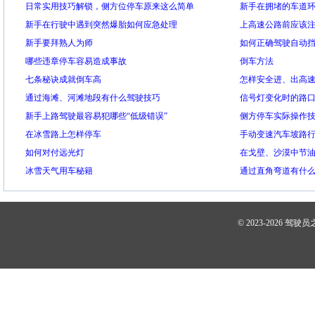
日常实用技巧解锁，侧方位停车原来这么简单
新手在拥堵的车道
新手在行驶中遇到突然爆胎如何应急处理
上高速公路前应该
新手要拜熟人为师
如何正确驾驶自动
哪些违章停车容易造成事故
倒车方法
七条秘诀成就倒车高
怎样安全进、出高
通过海滩、河滩地段有什么驾驶技巧
信号灯变化时的路
新手上路驾驶最容易犯哪些“低级错误”
侧方停车实际操作
在冰雪路上怎样停车
手动变速汽车坡路
如何对付远光灯
在戈壁、沙漠中节油
冰雪天气用车秘籍
通过直角弯道有什
© 2023-2026
驾驶员