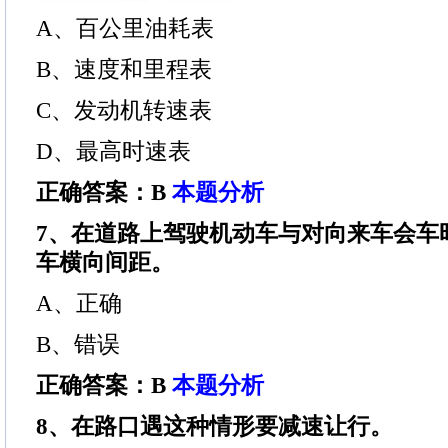
A、百公里油耗表
B、速度和里程表
C、发动机转速表
D、最高时速表
正确答案：B
本题分析
7、在道路上驾驶机动车与对向来车会车
车横向间距。
A、正确
B、错误
正确答案：B
本题分析
8、在路口遇这种情形要减速让行。