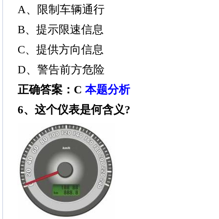
A、限制车辆通行
B、提示限速信息
C、提供方向信息
D、警告前方危险
正确答案：C
本题分析
6、这个仪表是何含义?