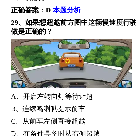
正确答案：D
本题分析
29、如果想超越前方图中这辆慢速度行
做是正确的？
A、开启左转向灯等待让超
B、连续鸣喇叭提示前车
C、从前车左侧直接超越
D、在条件具备时从右侧超越