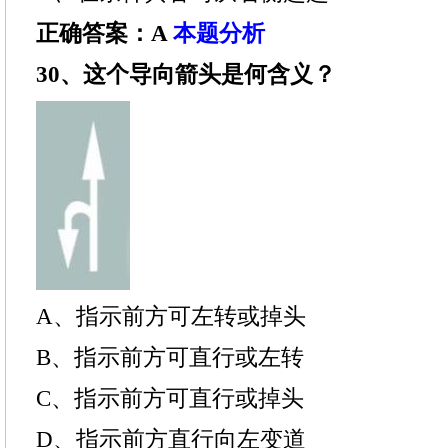
正确答案：A
本题分析
30、这个导向箭头是何含义？
A、指示前方可左转或掉头
B、指示前方可直行或左转
C、指示前方可直行或掉头
D、指示前方直行向左变道