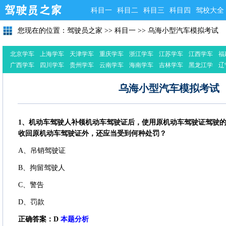
科目一
科目二
科目三
科目四
驾校大全
您现在的位置：
驾驶员之家
>>
科目一
>>
乌海小型汽车模拟考试
北京学车
上海学车
天津学车
重庆学车
浙江学车
江苏学车
江西学车
福
广西学车
四川学车
贵州学车
云南学车
海南学车
吉林学车
黑龙江学
辽
车
乌海小型汽车模拟考试
1、机动车驾驶人补领机动车驾驶证后，使用原机动车驾驶证驾驶
收回原机动车驾驶证外，还应当受到何种处罚？
A、吊销驾驶证
B、拘留驾驶人
C、警告
D、罚款
正确答案：D
本题分析