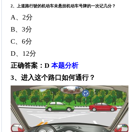
2、上道路行驶的机动车未悬挂机动车号牌的一次记几分？
A、2分
B、3分
C、6分
D、12分
正确答案：D
本题分析
3、进入这个路口如何通行？