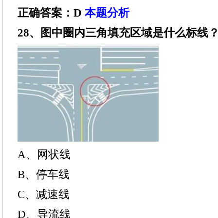
正确答案：D
本题分析
28、图中圈内三角填充区域是什么标线
A、网状线
B、停车线
C、减速线
D、导流线