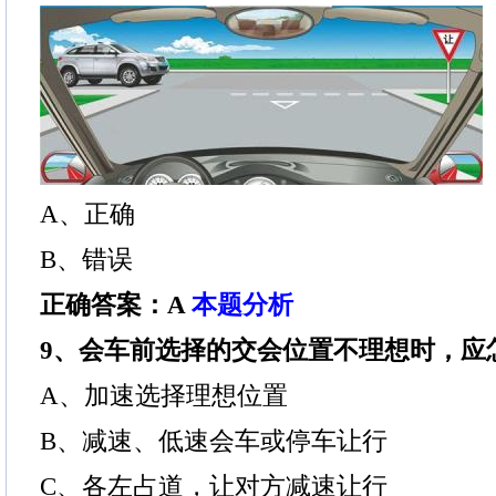
A、正确
B、错误
正确答案：A
本题分析
9、会车前选择的交会位置不理想时，应
A、加速选择理想位置
B、减速、低速会车或停车让行
C、各左占道，让对方减速让行