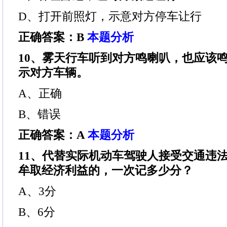
D、打开前照灯，示意对方停车让行
正确答案：B
本题分析
10、雾天行车听到对方鸣喇叭，也应该
示对方车辆。
A、正确
B、错误
正确答案：A
本题分析
11、代替实际机动车驾驶人接受交通违
牟取经济利益的，一次记多少分？
A、3分
B、6分