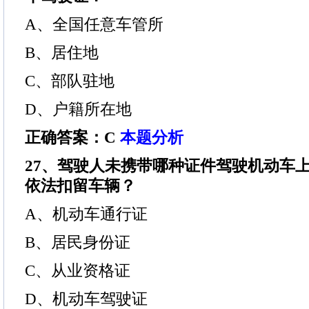
A、全国任意车管所
B、居住地
C、部队驻地
D、户籍所在地
正确答案：C
本题分析
27、驾驶人未携带哪种证件驾驶机动车
依法扣留车辆？
A、机动车通行证
B、居民身份证
C、从业资格证
D、机动车驾驶证