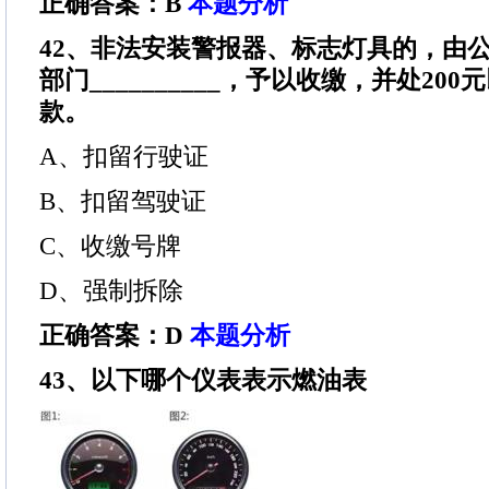
正确答案：B
本题分析
42、非法安装警报器、标志灯具的，由
部门__________，予以收缴，并处200
款。
A、扣留行驶证
B、扣留驾驶证
C、收缴号牌
D、强制拆除
正确答案：D
本题分析
43、以下哪个仪表表示燃油表