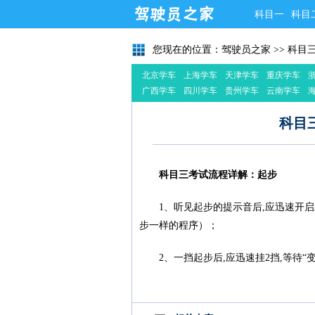
科目一
科目
您现在的位置：
驾驶员之家
>>
科目
北京学车
上海学车
天津学车
重庆学车
广西学车
四川学车
贵州学车
云南学车
科目
科目三考试流程详解：起步
1、听见起步的提示音后,应迅速开
步一样的程序）；
2、一挡起步后,应迅速挂2挡,等待“