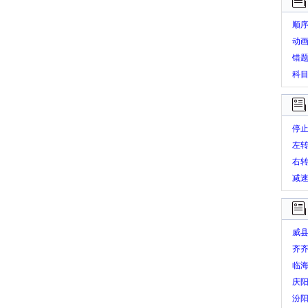
顺
动
错
科
停
左
右
减
威
齐
临
庆
汾