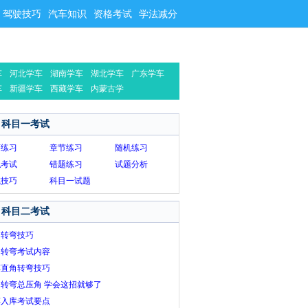
驾驶技巧
汽车知识
资格考试
学法减分
车
河北学车
湖南学车
湖北学车
广东学车
车
新疆学车
西藏学车
内蒙古学
车
科目一考试
序练习
章节练习
随机练习
拟考试
错题练习
试题分析
试技巧
科目一试题
科目二考试
角转弯技巧
角转弯考试内容
车直角转弯技巧
转弯总压角 学会这招就够了
车入库考试要点