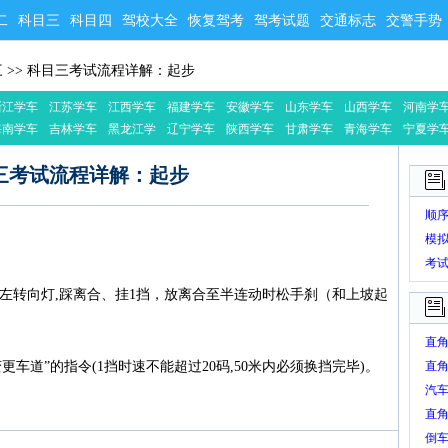
二
科目三
科目四
驾校大全
恢复驾考
驾考试题
交通标志
交警手势
三
>>
科目三考试流程详解：起步
浙江学车
江苏学车
江西学车
福建学车
安徽学车
山东学车
山西学车
河南学
海南学车
吉林学车
黑龙江学
辽宁学车
陕西学车
甘肃学车
青海学车
宁夏学
车
三考试流程详解：起步
顺
模
考
启左转向灯,踩离合、挂1挡，放离合至半连动时松手刹（和上坡起
直
变更车道”的指令(1挡时速不能超过20码,50米内必须换挡完毕)。
直
汽
直角
倒