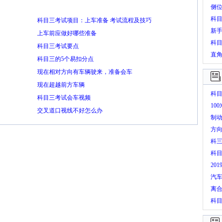
侧
科
科目三考试项目：上车准备 考试流程及技巧
新
上车前应做好哪些准备
科
科目三考试要点
直
科目三的5个易扣分点
现在相对方向有车辆驶来，准备会车
现在超越前方车辆
科
科目三考试会车视频
10
交叉道口视线不好怎么办
制
方
科
科目
20
汽
离
科