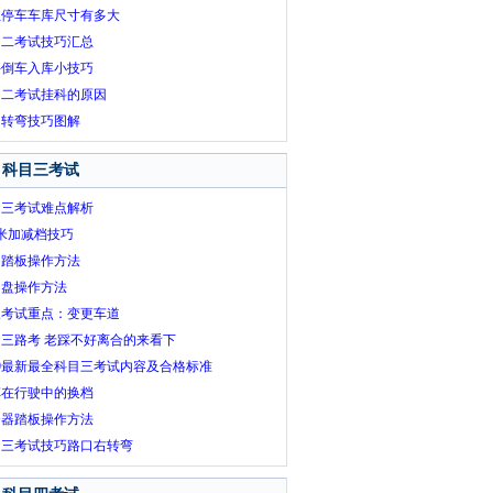
位停车车库尺寸有多大
目二考试技巧汇总
手倒车入库小技巧
目二考试挂科的原因
角转弯技巧图解
科目三考试
目三考试难点解析
0米加减档技巧
动踏板操作方法
向盘操作方法
三考试重点：变更车道
三路考 老踩不好离合的来看下
19最新最全科目三考试内容及合格标准
车在行驶中的换档
合器踏板操作方法
目三考试技巧路口右转弯