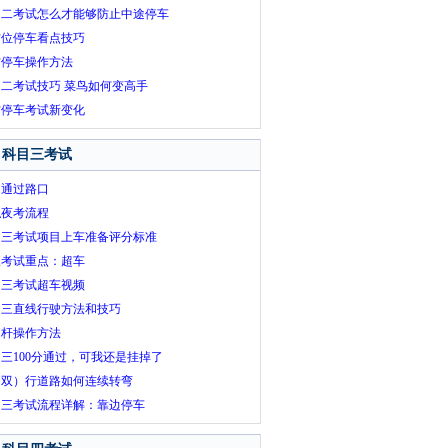
目二考试怎么才能够防止中途停车
方位停车看点技巧
方停车操作方法
二考试技巧 菜鸟如何变高手
方停车考试新变化
科目三考试
间通过路口
拟夜考流程
目三考试项目上车准备评分标准
三考试重点：超车
目三考试超车视频
目三直线行驶方法和技巧
速杆操作方法
三100分通过，可我还是挂掉了
（双）行道路如何连续转弯
目三考试流程详解：靠边停车