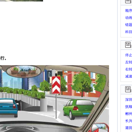
顺
动
错
科
停
通行。
左
右
减
深
抚
郴
长
莆