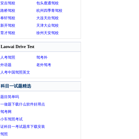
江安吉驾校
包头鹿通驾校
州路桥驾校
杭州四季青驾校
山奉轩驾校
大连天欣驾校
清新开驾校
天津大众驾校
新育才驾校
徐州天安驾校
Laowai Drive Test
国人考驾照
驾考外
考外语题
老外驾考
国人考中国驾照英文
库
科目一试题精选
一题目简单吗
目一做题下载什么软件好用点
阳驾考网
城小车驾照考试
驶证科目一考试题库下载安装
饶驾照