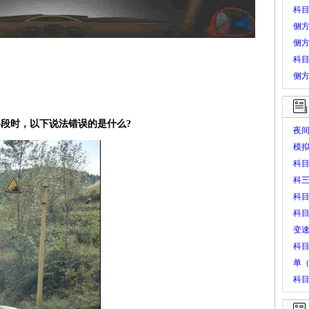
科
侧
侧
科目
侧
路段时，以下说法错误的是什么?
夜
模
科
科
科
科
变
科目
单
科