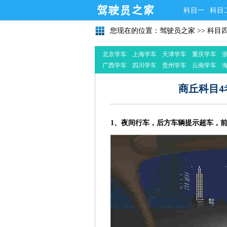
科目一
科目
您现在的位置：
驾驶员之家
>>
科目
北京学车
上海学车
天津学车
重庆学车
广西学车
四川学车
贵州学车
云南学车
商丘科目
1、夜间行车，后方车辆提示超车，