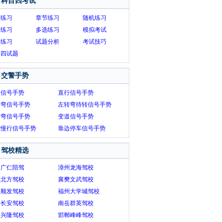
科目四考试
序练习
章节练习
随机练习
画练习
多选练习
模拟考试
题练习
试题分析
考试技巧
目四试题
交警手势
止信号手势
直行信号手势
转弯信号手势
左转弯待转信号手势
转弯信号手势
变道信号手势
速慢行信号手势
靠边停车信号手势
驾校精选
圳广仁陪驾
漳州龙海驾校
顺北方驾校
襄樊文武驾校
州顺发驾校
福州大学城驾校
兴长安驾校
南岳群英驾校
田兴隆驾校
邯郸峰峰驾校