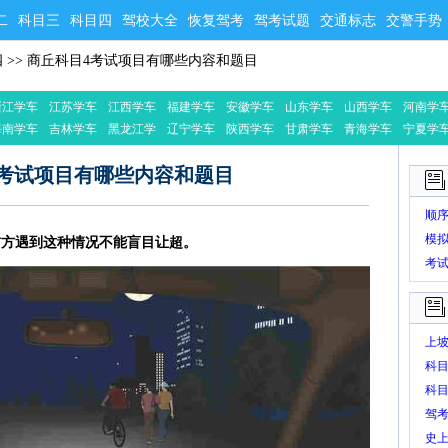
二
科目三
科目四
驾校大全
恢复驾考
驾考试题
交通标志
交警手势
四
>>
商丘科目4考试项目有哪些内容和题目
浙江学车
江苏学车
江西学车
福建学车
安徽学车
山东学车
山西学车
河南学
海南学车
吉林学车
黑龙江学
辽宁学车
陕西学车
甘肃学车
青海学车
宁夏学
车
4考试项目有哪些内容和题目
顺
模
前方遇到这种情况不能盲目让超。
考
上
科
科
驾
史