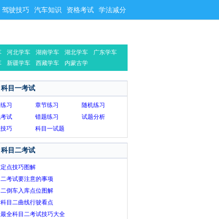
驾驶技巧
汽车知识
资格考试
学法减分
车
河北学车
湖南学车
湖北学车
广东学车
车
新疆学车
西藏学车
内蒙古学
车
科目一考试
序练习
章节练习
随机练习
拟考试
错题练习
试题分析
试技巧
科目一试题
科目二考试
坡定点技巧图解
目二考试要注意的事项
目二倒车入库点位图解
考科目二曲线行驶看点
上最全科目二考试技巧大全