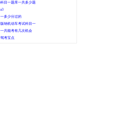
26科目一题库一共多少题
a3
目一多少分过的
双版纳机动车考试科目一
一一共能考有几次机会
山驾考宝点