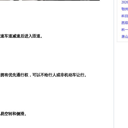
20
鄂州
科
西
科
减速车道减速后进入匝道。
唐
，拥有优先通行权，可以不给行人或非机动车让行。
极易空转和侧滑。