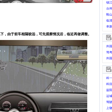
镇
台
鞍
临
阜
况下，由于前车相隔较远，可先观察情况后，临近再做调整。
外
驾
外
题
科
科
益
运
驾
上