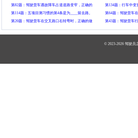
或集卡。
法有：
第82题：驾驶货车遇故障车占道道路变窄，正确的
程。
正确的做法有：
第134题：行车中
做法有：
第114题：五项目测习惯的第4条是为____留去路。
求，要环回视野、
第64题：驾驶货车
第20题：驾驶货车在交叉路口右转弯时，正确的做
四周情况，____
正确的做法有：
第43题：驾驶货车
法有：
制动指针数值异常，
© 2023-2026
驾驶员