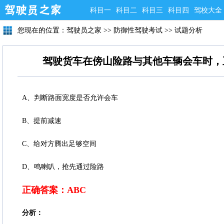
科目一
科目二
科目三
科目四
驾校大全
您现在的位置：
驾驶员之家
>>
防御性驾驶考试
>>
试题分析
驾驶货车在傍山险路与其他车辆会车时，
A、判断路面宽度是否允许会车
B、提前减速
C、给对方腾出足够空间
D、鸣喇叭，抢先通过险路
正确答案：ABC
分析：