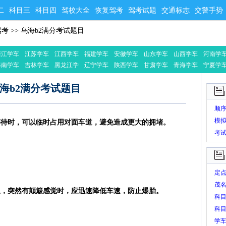
二
科目三
科目四
驾校大全
恢复驾考
驾考试题
交通标志
交警手势
驾考
>>
乌海b2满分考试题目
浙江学车
江苏学车
江西学车
福建学车
安徽学车
山东学车
山西学车
河南学
海南学车
吉林学车
黑龙江学
辽宁学车
陕西学车
甘肃学车
青海学车
宁夏学
车
海b2满分考试题目
顺
模
等待时，可以临时占用对面车道，避免造成更大的拥堵。
考
定
茂
上，突然有颠簸感觉时，应迅速降低车速，防止爆胎。
科
科
学