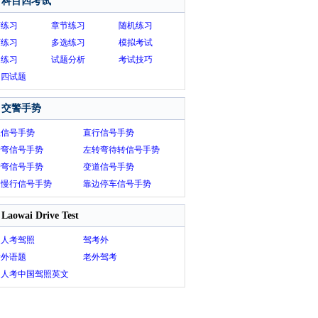
科目四考试
序练习
章节练习
随机练习
画练习
多选练习
模拟考试
题练习
试题分析
考试技巧
目四试题
交警手势
止信号手势
直行信号手势
转弯信号手势
左转弯待转信号手势
转弯信号手势
变道信号手势
速慢行信号手势
靠边停车信号手势
Laowai Drive Test
国人考驾照
驾考外
考外语题
老外驾考
国人考中国驾照英文
库