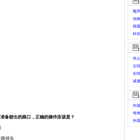
顺
动
错
科
停
左
右
减
外
驾
了准备驶出的路口，正确的操作应该是？
外
口
题
公路掉头