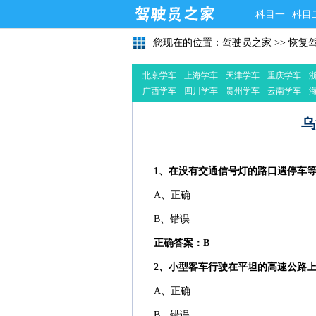
科目一
科目
您现在的位置：
驾驶员之家
>>
恢复
北京学车
上海学车
天津学车
重庆学车
广西学车
四川学车
贵州学车
云南学车
乌
1、在没有交通信号灯的路口遇停车
A、正确
B、错误
正确答案：B
2、小型客车行驶在平坦的高速公路
A、正确
B、错误