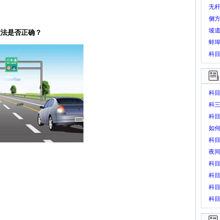
无
侧
坡道
做法是否正确？
蚌
科
科
科
科目
如
科
夜
科
科
科
科