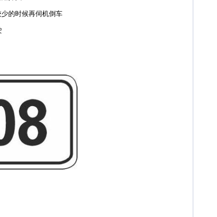
较少的时候再伺机倒车
驶