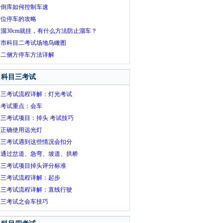
杆倒库如何控制车速
方位停车的攻略
溜30cm就挂，有什么方法防止溜车？
埠市科目二考试场地鸟瞰图
目二侧方停车方法详解
科目三考试
目三考试流程详解：灯光考试
三考试重点：会车
三考试项目：掉头 考试技巧
何正确使用远光灯
目三考试遇到这些情况会扣分
间通过岔道、急弯、坡道、拱桥
目三考试项目掉头评分标准
目三考试流程详解：起步
目三考试流程详解：直线行驶
目三考试之会车技巧