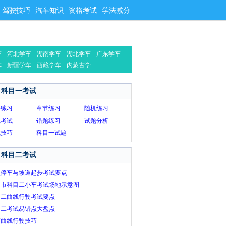
驾驶技巧
汽车知识
资格考试
学法减分
车
河北学车
湖南学车
湖北学车
广东学车
车
新疆学车
西藏学车
内蒙古学
车
科目一考试
序练习
章节练习
随机练习
拟考试
错题练习
试题分析
试技巧
科目一试题
科目二考试
点停车与坡道起步考试要点
名市科目二小车考试场地示意图
目二曲线行驶考试要点
目二考试易错点大盘点
车曲线行驶技巧