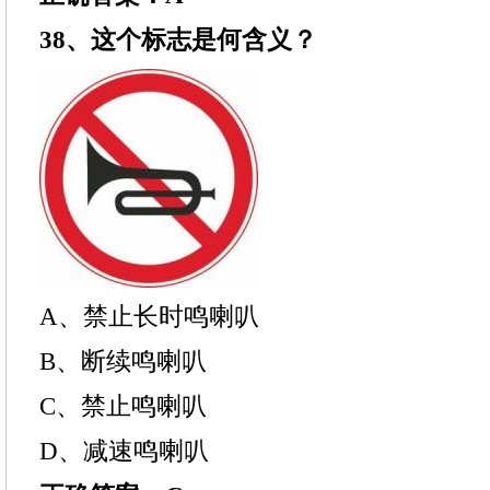
38、这个标志是何含义？
A、禁止长时鸣喇叭
B、断续鸣喇叭
C、禁止鸣喇叭
D、减速鸣喇叭