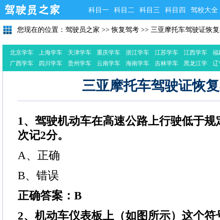
科目一
科目二
科目三
科目四
驾校大全
您现在的位置：
驾驶员之家
>>
恢复驾考
>>
三亚摩托车驾驶证恢复
北京学车
上海学车
天津学车
重庆学车
浙江学车
江苏学车
江西学车
福
广西学车
四川学车
贵州学车
云南学车
海南学车
吉林学车
黑龙江学
辽
车
三亚摩托车驾驶证恢复
1、驾驶机动车在高速公路上行驶低于规
次记2分。
A、正确
B、错误
正确答案：B
2、机动车仪表板上（如图所示）这个符