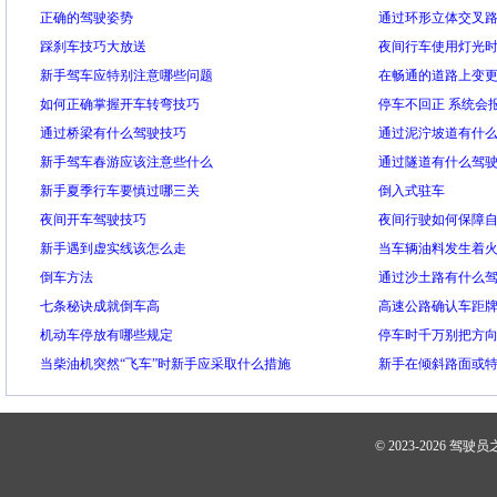
正确的驾驶姿势
通过环形立体交叉
踩刹车技巧大放送
夜间行车使用灯光
新手驾车应特别注意哪些问题
在畅通的道路上变
如何正确掌握开车转弯技巧
停车不回正 系统会
通过桥梁有什么驾驶技巧
通过泥泞坡道有什
新手驾车春游应该注意些什么
通过隧道有什么驾
新手夏季行车要慎过哪三关
倒入式驻车
夜间开车驾驶技巧
夜间行驶如何保障
新手遇到虚实线该怎么走
当车辆油料发生着
倒车方法
通过沙土路有什么
七条秘诀成就倒车高
高速公路确认车距
机动车停放有哪些规定
停车时千万别把方
当柴油机突然“飞车”时新手应采取什么措施
新手在倾斜路面或
© 2023-2026
驾驶员