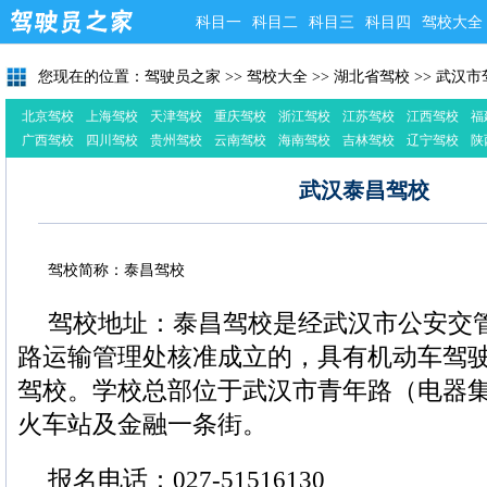
科目一
科目二
科目三
科目四
驾校大全
您现在的位置：
驾驶员之家
>>
驾校大全
>>
湖北省驾校
>>
武汉市
北京驾校
上海驾校
天津驾校
重庆驾校
浙江驾校
江苏驾校
江西驾校
福
广西驾校
四川驾校
贵州驾校
云南驾校
海南驾校
吉林驾校
辽宁驾校
陕
武汉泰昌驾校
驾校简称：泰昌驾校
驾校地址：泰昌驾校是经武汉市公安交
路运输管理处核准成立的，具有机动车驾
驾校。学校总部位于武汉市青年路（电器
火车站及金融一条街。
报名电话：027-51516130