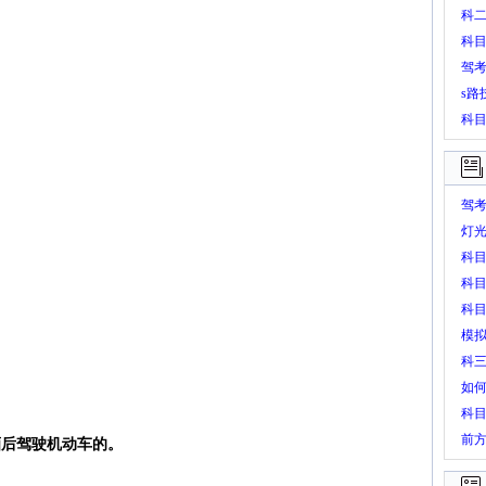
科
科目
驾
s路
科
驾
灯
科目
科
科
模
科
如
科
前
酒后驾驶机动车的。