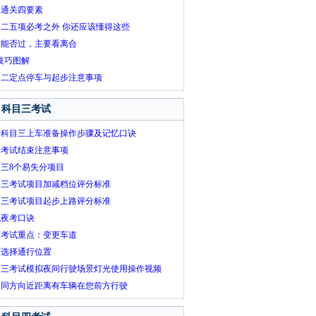
二通关四要素
二五项必考之外 你还应该懂得这些
考能否过，主要看离合
技巧图解
目二定点停车与起步注意事项
科目三考试
考科目三上车准备操作步骤及记忆口诀
光考试结束注意事项
三8个易失分项目
目三考试项目加减档位评分标准
目三考试项目起步上路评分标准
拟夜考口诀
三考试重点：变更车道
何选择通行位置
目三考试模拟夜间行驶场景灯光使用操作视频
方同方向近距离有车辆在您前方行驶