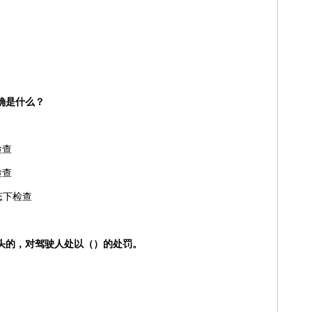
确是什么？
检查
检查
态下检查
掉头的，对驾驶人处以（）的处罚。