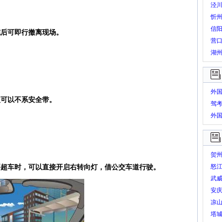
泾
忻
信
施后可即行撤离现场。
营
湖
外
人可以不系安全带。
驾
外
题
贺
怒江
要超车时，可以直接开启右转向灯，借公交车道行驶。
武威
安
凉
塔城