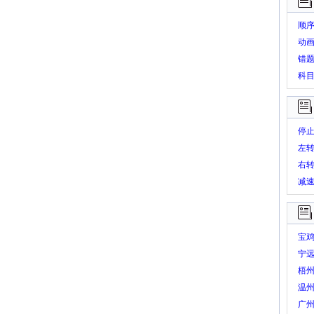
顺
动
错
科
停
左
右
减
宝
宁
梧
温
广