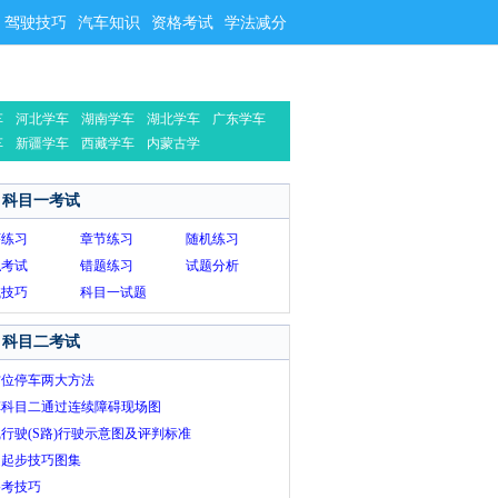
驾驶技巧
汽车知识
资格考试
学法减分
车
河北学车
湖南学车
湖北学车
广东学车
车
新疆学车
西藏学车
内蒙古学
车
科目一考试
序练习
章节练习
随机练习
拟考试
错题练习
试题分析
试技巧
科目一试题
科目二考试
方位停车两大方法
车科目二通过连续障碍现场图
行驶(S路)行驶示意图及评判标准
道起步技巧图集
路考技巧