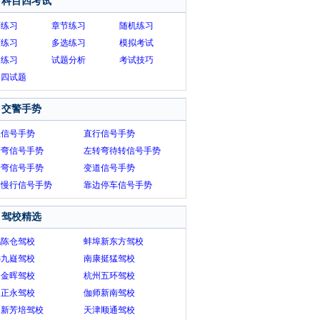
科目四考试
序练习
章节练习
随机练习
画练习
多选练习
模拟考试
题练习
试题分析
考试技巧
目四试题
交警手势
止信号手势
直行信号手势
转弯信号手势
左转弯待转信号手势
转弯信号手势
变道信号手势
速慢行信号手势
靠边停车信号手势
驾校精选
鸡陈仓驾校
蚌埠新东方驾校
远九嶷驾校
南康挺猛驾校
州金晖驾校
杭州五环驾校
州正永驾校
伽师新南驾校
州新芳培驾校
天津顺通驾校