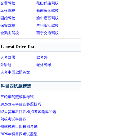
川交警驾校
鞍山鹤达驾校
州纵横驾校
苍南长运驾校
阳固始驾校
渝中启富驾校
口保安驾校
兰州长江驾校
州金鹅山驾校
西宁交通驾校
Laowai Drive Test
国人考驾照
驾考外
考外语题
老外驾考
国人考中国驾照英文
库
科目四试题精选
州三轮车驾照模拟考试
2026驾考科目四答题技巧
b2大货车科目四模拟考试题库50题
庆驾校考试科目四
山州驾校科目四模拟考试
2026年科目四考试题型