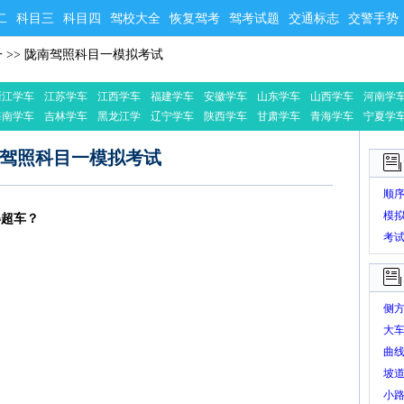
二
科目三
科目四
驾校大全
恢复驾考
驾考试题
交通标志
交警手势
一
>>
陇南驾照科目一模拟考试
浙江学车
江苏学车
江西学车
福建学车
安徽学车
山东学车
山西学车
河南学
海南学车
吉林学车
黑龙江学
辽宁学车
陕西学车
甘肃学车
青海学车
宁夏学
车
驾照科目一模拟考试
顺
模
得超车？
考
侧
大
曲线
坡
小
？