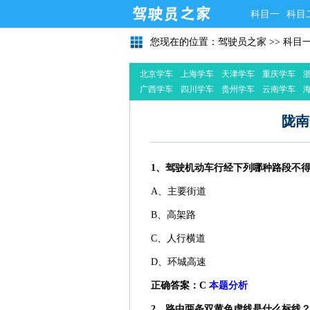
科目一
科目
您现在的位置：
驾驶员之家
>>
科目
北京学车
上海学车
天津学车
重庆学车
广西学车
四川学车
贵州学车
云南学车
陇南
1、驾驶机动车行经下列哪种路段不
A、主要街道
B、高架路
C、人行横道
D、环城高速
正确答案：C
本题分析
2、路中两条双黄色虚线是什么标线