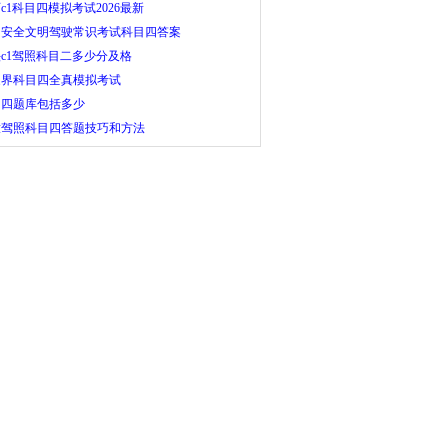
c1科目四模拟考试2026最新
州安全文明驾驶常识考试科目四答案
c1驾照科目二多少分及格
家界科目四全真模拟考试
目四题库包括多少
孜驾照科目四答题技巧和方法