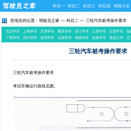
科目一
科目二
科目三
科目四
驾校大全
您现在的位置：
驾驶员之家
>>
科目二
>>
三轮汽车桩考操作要求
北京学车
上海学车
天津学车
重庆学车
浙江学车
江苏学车
江西学车
福
广西学车
四川学车
贵州学车
云南学车
海南学车
吉林学车
黑龙江学
辽
车
三轮汽车桩考操作要求
三轮汽车桩考操作要求
考试车辆运行路线见图。