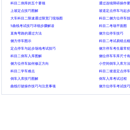
科目二倒库的五个要领
通过连续障碍操作
上坡定点技巧图解
坡道定点停车与起
大车科目二限速通过限宽门现场图
科目二侧方位停车
S曲线考试技巧详细步骤解读
科目二考场平面图
直角弯路的通过方法
侧方位停车技巧
侧方停车图示
科目二考试易错点
定点停车与起步场地考试技巧
侧方停车考生最常
科目二倒车入库图解
侧位停车车库尺寸
侧方位停车如何修正方向
小空间倒车入库方
科目二学车难点
科目二坡道定点停
倒车入库技巧图解
倒车入库考试过程
曲线行驶操作技巧与注意事项
侧方位停车考试技