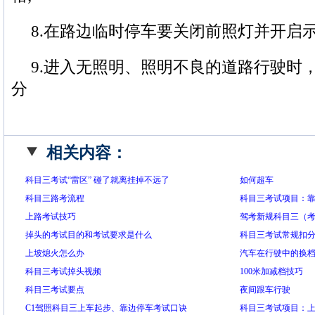
8.在路边临时停车要关闭前照灯并开启
9.进入无照明、照明不良的道路行驶时，
分
相关内容：
科目三考试“雷区” 碰了就离挂掉不远了
如何超车
科目三路考流程
科目三考试项目：靠
上路考试技巧
驾考新规科目三（考
掉头的考试目的和考试要求是什么
科目三考试常规扣
上坡熄火怎么办
汽车在行驶中的换
科目三考试掉头视频
100米加减档技巧
科目三考试要点
夜间跟车行驶
C1驾照科目三上车起步、靠边停车考试口诀
科目三考试项目：上