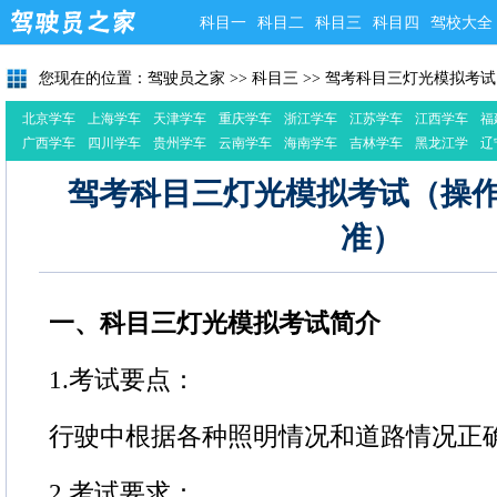
科目一
科目二
科目三
科目四
驾校大全
您现在的位置：
驾驶员之家
>>
科目三
>>
驾考科目三灯光模拟考试
北京学车
上海学车
天津学车
重庆学车
浙江学车
江苏学车
江西学车
福
广西学车
四川学车
贵州学车
云南学车
海南学车
吉林学车
黑龙江学
辽
车
驾考科目三灯光模拟考试（操作
准）
一、科目三灯光模拟考试简介
1.考试要点：
行驶中根据各种照明情况和道路情况正
2.考试要求：