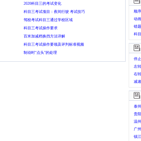
2020科目三的考试变化
顺
科目三考试项目：夜间行驶 考试技巧
动
驾校考试科目三通过学校区域
错
科目三考试操作要求
科
百米加减档换挡方法详解
科目三考试操作要领及评判标准视频
制动时“点头”的处理
停
左
右
减
泰
贵
温
广
镇