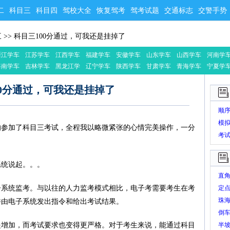
二
科目三
科目四
驾校大全
恢复驾考
驾考试题
交通标志
交警手势
三
>>
科目三100分通过，可我还是挂掉了
浙江学车
江苏学车
江西学车
福建学车
安徽学车
山东学车
山西学车
河南学
海南学车
吉林学车
黑龙江学
辽宁学车
陕西学车
甘肃学车
青海学车
宁夏学
车
00分通过，可我还是挂掉了
顺
模
的参加了科目三考试，全程我以略微紧张的心情完美操作，一分
考
系统说起。。。
直
子系统监考。与以往的人力监考模式相比，电子考需要考生在考
定
珠
并由电子系统发出指令和给出考试结果。
倒
是增加，而考试要求也变得更严格。对于考生来说，能通过科目
半