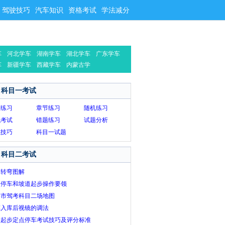
驾驶技巧
汽车知识
资格考试
学法减分
车
河北学车
湖南学车
湖北学车
广东学车
车
新疆学车
西藏学车
内蒙古学
车
科目一考试
序练习
章节练习
随机练习
拟考试
错题练习
试题分析
试技巧
科目一试题
科目二考试
角转弯图解
点停车和坡道起步操作要领
海市驾考科目二场地图
车入库后视镜的调法
坡起步定点停车考试技巧及评分标准