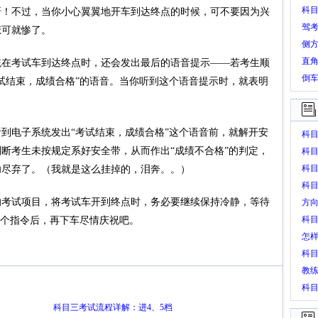
科
呀！不过，当你小心翼翼地开车到达终点的时候，可不要因为兴
驾
悲可就惨了。
侧
直
统在考试车到达终点时，还会发出最后的语音提示——若考生顺
倒
试结束，成绩合格”的语音。当你听到这个语音提示时，就表明
到电子系统发出“考试结束，成绩合格”这个语音前，就解开安
科
断考生未按规定系好安全带，从而作出“成绩不合格”的判定，
科
科
功尽弃了。（我就是这么挂掉的，泪奔。。）
科
的考试项目，将考试车开到终点时，务必要继续保持冷静，等待
方
科
这个指令后，再下车尽情庆祝吧。
怎
科
教
科
科目三考试流程详解：进4、5档