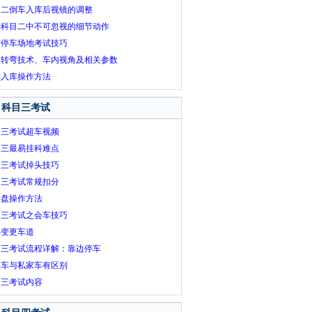
目二倒车入库后视镜的调整
考科目二中不可忽视的细节动作
方停车场地考试技巧
角转弯技术、车内视角及相关参数
车入库操作方法
科目三考试
目三考试超车视频
目三最易挂科难点
目三考试掉头技巧
目三考试常规扣分
向盘操作方法
目三考试之会车技巧
样变更车道
目三考试流程详解：靠边停车
练车与私家车有区别
目三考试内容