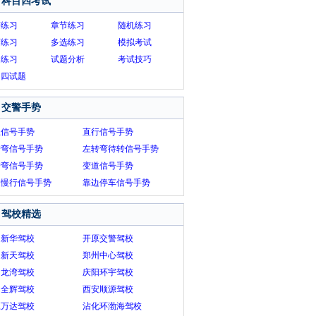
科目四考试
序练习
章节练习
随机练习
画练习
多选练习
模拟考试
题练习
试题分析
考试技巧
目四试题
交警手势
止信号手势
直行信号手势
转弯信号手势
左转弯待转信号手势
转弯信号手势
变道信号手势
速慢行信号手势
靠边停车信号手势
驾校精选
州新华驾校
开原交警驾校
阳新天驾校
郑州中心驾校
州龙湾驾校
庆阳环宇驾校
州全辉驾校
西安顺源驾校
江万达驾校
沾化环渤海驾校