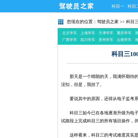
科目一
科目
您现在的位置：
驾驶员之家
>>
科目
北京学车
上海学车
天津学车
重庆学车
广西学车
四川学车
贵州学车
云南学车
科目三1
那天是一个晴朗的天，我满怀期待
没扣，但是，我挂了。
要说其中的原因，还得从电子监考
科目三如今已在各地逐渐升级为电
试路段上完成科目三的所有项目操作，
这样看来，科目三的考试难度其实