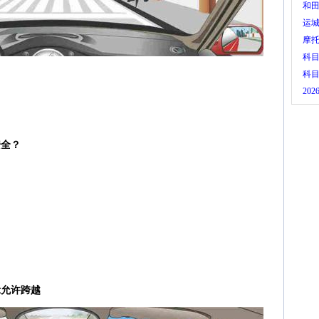
和
运城
摩
科
科
20
安全？
示允许跨越