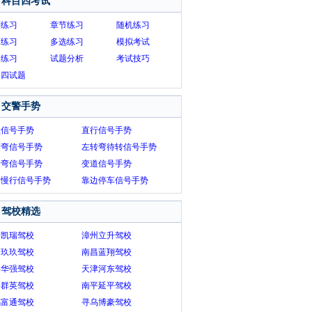
科目四考试
序练习
章节练习
随机练习
画练习
多选练习
模拟考试
题练习
试题分析
考试技巧
目四试题
交警手势
止信号手势
直行信号手势
转弯信号手势
左转弯待转信号手势
转弯信号手势
变道信号手势
速慢行信号手势
靠边停车信号手势
驾校精选
安凯瑞驾校
漳州立升驾校
门玖玖驾校
南昌蓝翔驾校
县华强驾校
天津河东驾校
岳群英驾校
南平延平驾校
乌富通驾校
寻乌博豪驾校