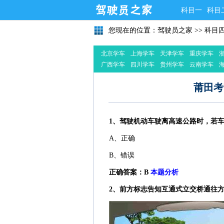
科目一
科目
您现在的位置：
驾驶员之家
>>
科目
北京学车
上海学车
天津学车
重庆学车
广西学车
四川学车
贵州学车
云南学车
莆田考
1、驾驶机动车驶离高速公路时，若
A、正确
B、错误
正确答案：B
本题分析
2、前方标志告知互通式立交桥通往