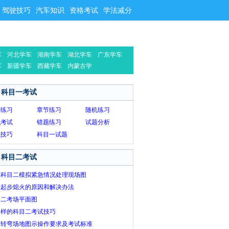
驾驶技巧
汽车知识
资格考试
学法减分
车
河北学车
湖南学车
湖北学车
广东学车
车
新疆学车
西藏学车
内蒙古学
车
科目一考试
序练习
章节练习
随机练习
拟考试
错题练习
试题分析
试技巧
科目一试题
科目二考试
车科目二模拟紧急情况处理现场图
坡起步熄火的原因和解决办法
目二考场平面图
一样的科目二考试技巧
角转弯场地图示操作要求及考试标准