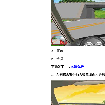
A、正确
B、错误
正确答案：A
本题分析
3、右侧标志警告前方道路是向左连