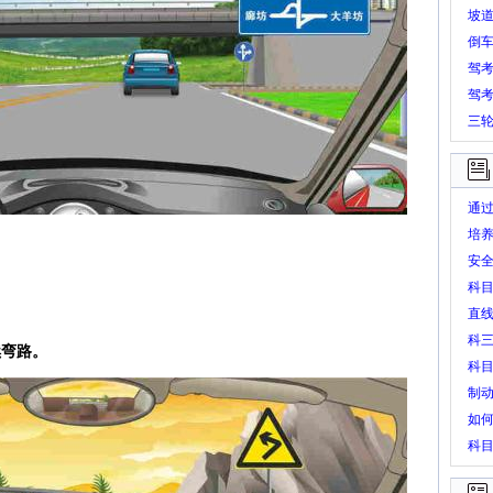
坡
倒
驾
驾
三
通
培
安
科
直
科
续弯路。
科目
制
如
科