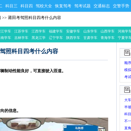
二
科目三
科目四
驾校大全
恢复驾考
驾考试题
交通标志
交警手势
四
>>
莆田考驾照科目四考什么内容
浙江学车
江苏学车
江西学车
福建学车
安徽学车
山东学车
山西学车
河南学
海南学车
吉林学车
黑龙江学
辽宁学车
陕西学车
甘肃学车
青海学车
宁夏学
车
驾照科目四考什么内容
顺
模
车辆制动性能良好，可直接驶入匝道。
考
大
半
方向的信息。
科
不
直