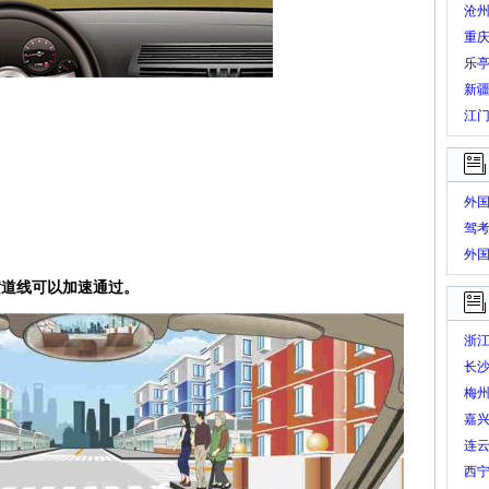
沧
重
乐
新
江
外
驾
外
题
横道线可以加速通过。
浙
长
梅
嘉兴
连
西宁