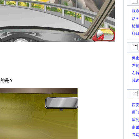
顺
动
错
科
停
左
右
确的是？
减
西
厦
眉
南
寻