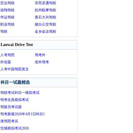
州宏达驾校
东莞圣通驾校
庆渝翔驾校
杭州航摩驾校
亭华运驾校
黄石大兴驾校
疆职业驾校
烟台公交驾校
门驾校
金乡金达驾校
Laowai Drive Test
国人考驾照
驾考外
考外语题
老外驾考
国人考中国驾照英文
库
科目一试题精选
江驾校考试科目一模拟考试
沙驾考全真模拟考试
州驾驶员考试题
驾考新规2026年4月1日科目1
云港驾照考试
交规模拟考试2026