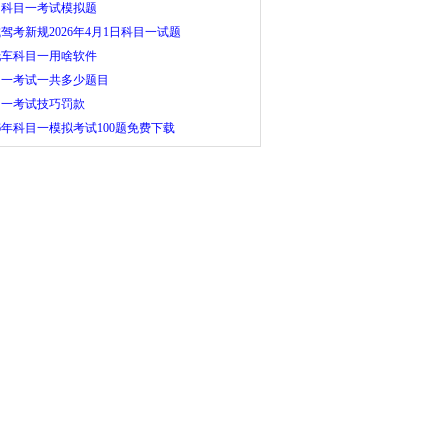
田科目一考试模拟题
驾考新规2026年4月1日科目一试题
托车科目一用啥软件
目一考试一共多少题目
目一考试技巧罚款
26年科目一模拟考试100题免费下载