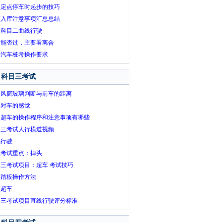
道定点停车时起步的技巧
车入库注意事项汇总总结
考科目二曲线行驶
考能否过，主要看离合
轮汽车桩考操作要求
科目三考试
过风窗玻璃判断与前车的距离
养对车的感觉
全超车的操作程序和注意事项有哪些
目三考试人行横道视频
线行驶
三考试重点：掉头
三考试项目：超车 考试技巧
动踏板操作方法
何超车
目三考试项目直线行驶评分标准