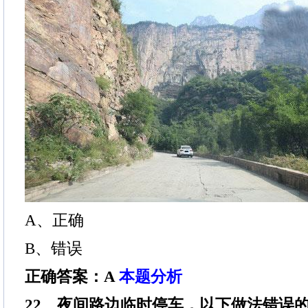
A、正确
B、错误
正确答案：A
本题分析
22、夜间路边临时停车，以下做法错误的