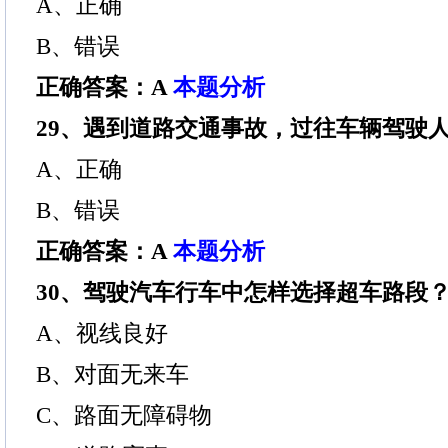
A、正确
B、错误
正确答案：A
本题分析
29、遇到道路交通事故，过往车辆驾驶
A、正确
B、错误
正确答案：A
本题分析
30、驾驶汽车行车中怎样选择超车路段
A、视线良好
B、对面无来车
C、路面无障碍物