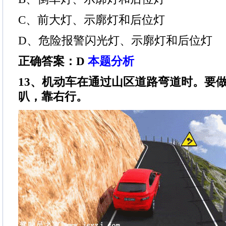
C、前大灯、示廓灯和后位灯
D、危险报警闪光灯、示廓灯和后位灯
正确答案：D
本题分析
13、机动车在通过山区道路弯道时。要
叭，靠右行。