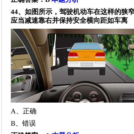
44、如图所示，驾驶机动车在这样的狭
应当减速靠右并保持安全横向距如车离
A、正确
B、错误