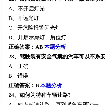
A、不开启灯光
B、开远光灯
C、开危险报警闪光灯
D、开启示廓灯、后位灯
正确答案：AB
本题分析
23、驾驶装有安全气囊的汽车可以不系
A、正确
B、错误
正确答案：B
本题分析
24、如何为特种车辆让路?
A、向左减速让路，直到紧急车辆过去