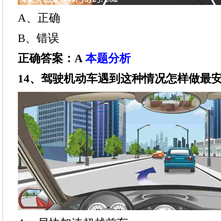
A、正确
B、错误
正确答案：A
本题分析
14、驾驶机动车遇到这种情况怎样做最