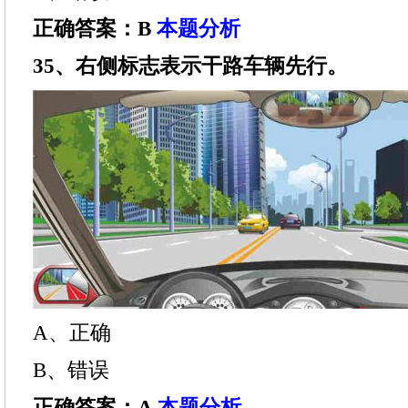
正确答案：B
本题分析
35、右侧标志表示干路车辆先行。
A、正确
B、错误
正确答案：A
本题分析