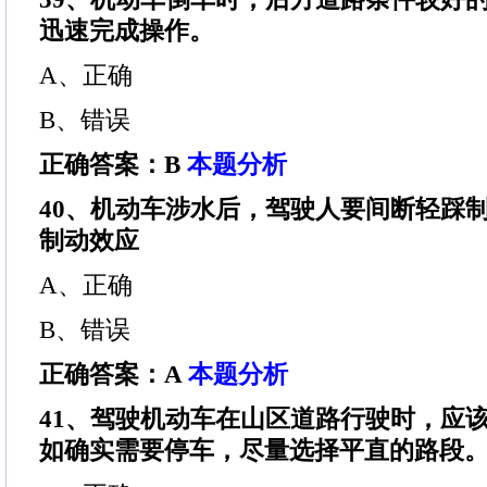
迅速完成操作。
A、正确
B、错误
正确答案：B
本题分析
40、机动车涉水后，驾驶人要间断轻踩
制动效应
A、正确
B、错误
正确答案：A
本题分析
41、驾驶机动车在山区道路行驶时，应
如确实需要停车，尽量选择平直的路段