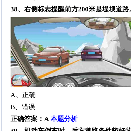
38、右侧标志提醒前方200米是堤坝道路
A、正确
B、错误
正确答案：A
本题分析
39、机动车倒车时，后方道路条件较好