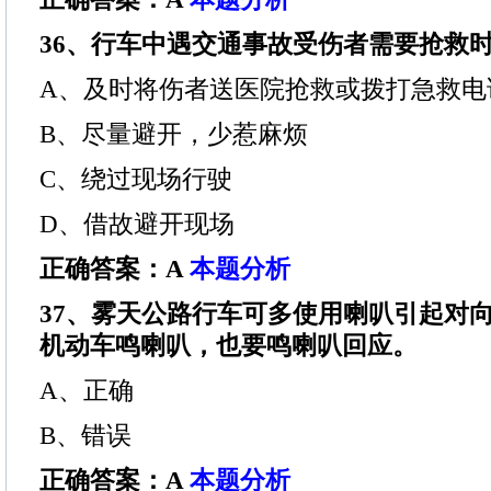
36、行车中遇交通事故受伤者需要抢救
A、及时将伤者送医院抢救或拨打急救电
B、尽量避开，少惹麻烦
C、绕过现场行驶
D、借故避开现场
正确答案：A
本题分析
37、雾天公路行车可多使用喇叭引起对
机动车鸣喇叭，也要鸣喇叭回应。
A、正确
B、错误
正确答案：A
本题分析