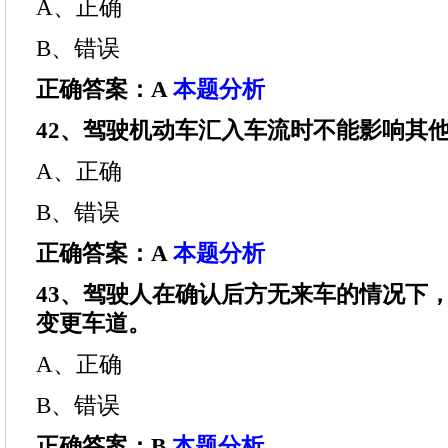
A、正确
B、错误
正确答案：A
本题分析
42、驾驶机动车汇入车流时不能影响其
A、正确
B、错误
正确答案：A
本题分析
43、驾驶人在确认后方无来车的情况下
变更车道。
A、正确
B、错误
正确答案：B
本题分析