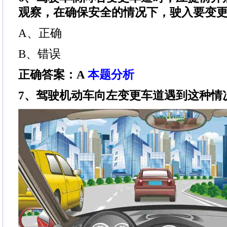
观察，在确保安全的情况下，驶入要变
A、正确
B、错误
正确答案：A
本题分析
7、驾驶机动车向左变更车道遇到这种情