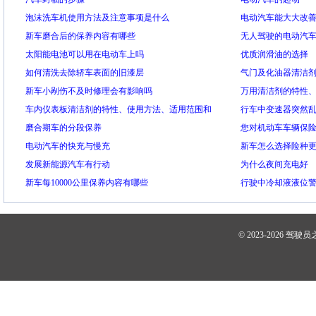
泡沫洗车机使用方法及注意事项是什么
电动汽车能大大改
新车磨合后的保养内容有哪些
无人驾驶的电动汽
太阳能电池可以用在电动车上吗
优质润滑油的选择
如何清洗去除轿车表面的旧漆层
气门及化油器清洁
新车小剐伤不及时修理会有影响吗
用方法、适用范围
万用清洁剂的特性
车内仪表板清洁剂的特性、使用方法、适用范围和
意事项
行车中变速器突然
使用注意事项
磨合期车的分段保养
您对机动车车辆保
电动汽车的快充与慢充
新车怎么选择险种
发展新能源汽车有行动
为什么夜间充电好
新车每10000公里保养内容有哪些
行驶中冷却液液位
© 2023-2026
驾驶员