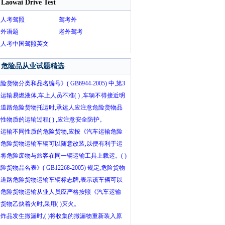
Laowai Drive Test
国人考驾照
驾考外
考外语题
老外驾考
国人考中国驾照英文
库
危险品从业试题精选
险货物分类和品名编号》( GB6944-2005) 中,第3
燃液体不分项。 ( )
运输易燃液体,车上人员不准( ) ,车辆不得接近明
及高温场所。
理道路危险货物托运时,承运人应注意危险货物品
、规格、件重、件数、起运日期,还要注意收、发
性物质的运输过程( ) ,应注意安全防护。
详细地址和( )等。
路运输不同性质的危险货物,应按《汽车运输危险
规则》(JT617)中的“危险货物配装表”进行配
路危险货物运输车辆可以随意改装,以便有利于运
 )
( )
将危险废物与旅客在同一辆运输工具上载运。( )
险货物品名表》( GB12268-2005) 规定,危险货物
的“编号”采用联合国编号,即4位数编号。 ( )
示道路危险货物运输车辆标志牌,表示该车辆可以
( )。(底色:上白下黑色,图案:上黑下白色)
路危险货物运输从业人员应严格按照《汽车运输
货物规则》( JT617)、《汽车运输、装卸危险货
货物乙炔着火时,采用( )灭火。
业规程》 ( JT618) 操作,不得违章作业。 ( )
炸品发生撒漏时,( )将收集的撒漏物重新装入原