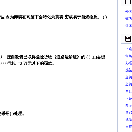
外
,因为赤磷在高温下会转化为黄磷,变成易于自燃物质。 ( )
驾
外
题
《危
类易
道路
 ,擅自改装已取得危险货物《道路运输证》的 ( ) ,由县级
火
办
000元以上2 万元以下的罚款。
名
感染
货人
道
货物
道
装。(
输。 
禁止
《危
品名
图
承运
道
采用( )处理。
危险
危险
物作
当爆