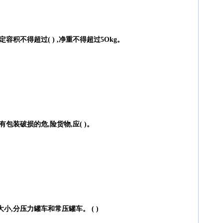
容积不得超过( ) ,净重不得超过5Okg。
包装破损的危,险货物,应( )。
小,分压力罐车和常压罐车。 ( )