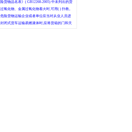
装内。
险货物品名表》( GB12268-2005) 中未列出的货
均可按普通货物运输。 ( )
过氧化物、金属过氧化物着火时,可用( ) 扑救。
路危险货物运输企业或者单位应当对从业人员进
经常性的安全、职业道德教育和业务知识、操作
用封闭式货车运输易燃液体时,应将货箱的门和天
培训。 ( )
紧、封闭、并锁好,以防货物丢失。 ( )