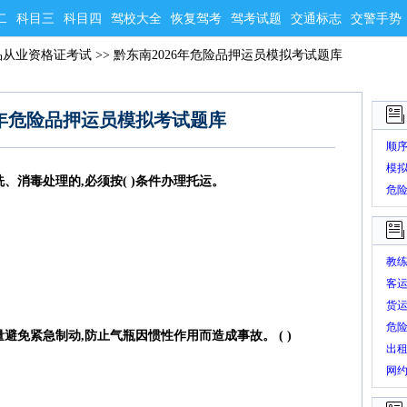
二
科目三
科目四
驾校大全
恢复驾考
驾考试题
交通标志
交警手势
品从业资格证考试
>>
黔东南2026年危险品押运员模拟考试题库
6年危险品押运员模拟考试题库
顺
模
、消毒处理的,必须按( )条件办理托运。
危
教
客
货
危
避免紧急制动,防止气瓶因惯性作用而造成事故。 ( )
出
网