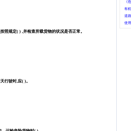
包
《危
物,
有机
道
行
使
规程
窗关
照规定( ) ,并检查所载货物的状况是否正常。
行驶时,应( )。
、运输危险货物时( )。