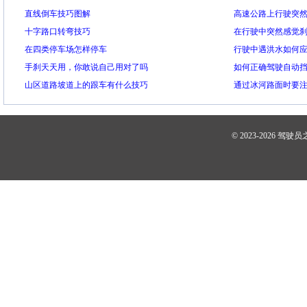
直线倒车技巧图解
高速公路上行驶突
十字路口转弯技巧
在行驶中突然感觉
在四类停车场怎样停车
行驶中遇洪水如何
手刹天天用，你敢说自己用对了吗
如何正确驾驶自动
山区道路坡道上的跟车有什么技巧
通过冰河路面时要
© 2023-2026
驾驶员