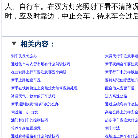
人、自行车。在双方灯光照射下看不清路
时，应及时靠边，中止会车，待来车会过
相关内容：
刹车失灵怎么办
大雾天行车注意事
通过集市与农贸市场有什么驾驶技巧
新手夜间会车要注
在曲狭路上行车要注意哪五个问题
新手行车中怎样以
新手上路检查车况
要特别记住哪些地
新手在铁路轨道上突然熄火如何应急处理
配合他人变更车道
冰雪天气，救命的开车技巧
进入高速公路
新手遇到故意“碰瓷”该怎么办
通过连续弯有什么
驾驶第一步 出发
高速公路上怎样安
油门和刹车的控制技巧
起步停车应注意什
培养车身位置感觉
倒车方法
通过森林道路有什么驾驶技巧
在坡道上停车有什