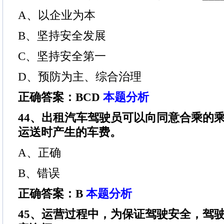
A、以企业为本
B、坚持安全发展
C、坚持安全第一
D、预防为主、综合治理
正确答案：BCD
本题分析
44、出租汽车驾驶员可以向同意合乘的
运送时产生的车费。
A、正确
B、错误
正确答案：B
本题分析
45、运营过程中，为保证驾驶安全，驾