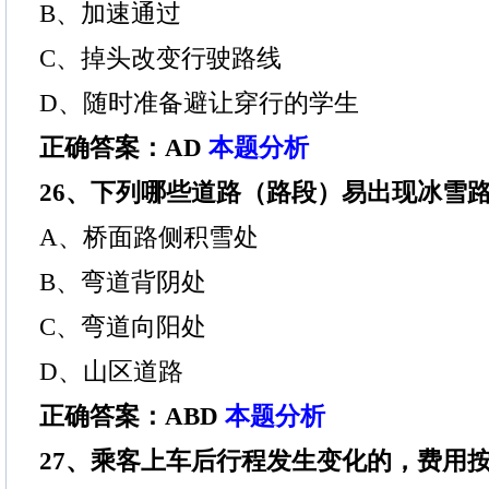
B、加速通过
C、掉头改变行驶路线
D、随时准备避让穿行的学生
正确答案：AD
本题分析
26、下列哪些道路（路段）易出现冰雪
A、桥面路侧积雪处
B、弯道背阴处
C、弯道向阳处
D、山区道路
正确答案：ABD
本题分析
27、乘客上车后行程发生变化的，费用