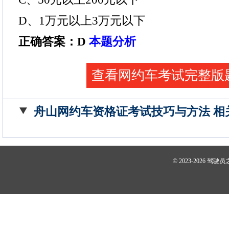
D、1万元以上3万元以下
正确答案：D
本题分析
查看网约车考试完整版
舟山网约车资格证考试技巧与方法 相
© 2023-2026
驾驶员