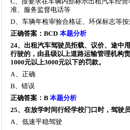
C、按要求在车辆内部标示出租汽车经营
准、服务监督电话等
D、车辆年检审验合格证、环保标志等按
正确答案：BCD
本题分析
24、出租汽车驾驶员拒载、议价、途中
行驶的，由县级以上道路运输管理机构
1000元以上3000元以下的罚款。
A、正确
B、错误
正确答案：B
本题分析
25、在放学时间行经学校门口时，驾驶员应_
A、低速平稳驾驶