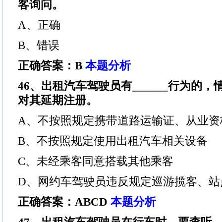
客询问。
A、正确
B、错误
正确答案：B
本题分析
46、出租汽车驾驶员有______行为的
对其延期注册。
A、不按照规定携带道路运输证、从业资
B、不按照规定使用出租汽车相关设备
C、未经乘客同意搭载其他乘客
D、网约车驾驶员违反规定巡游揽客、站
正确答案：ABCD
本题分析