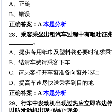
A、正确
B、错误
正确答案：A
本题分析
28、乘客乘坐出租汽车过程中有呕吐征
________。
A、提供备用纸巾及塑料袋必要时征求乘
B、结清车费请乘客下车
C、请乘客打开车窗准备向窗外呕吐
D、提高车速尽快送乘客到目的地
正确答案：A
本题分析
29、行车中发动机出现过热应立即靠边
以防发动机出现“粘缸”现象。