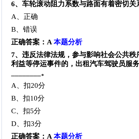
6、车轮滚动阻力系数与路面有着密切关
A、正确
B、错误
正确答案：A
本题分析
7、违反法律法规，参与影响社会公共秩
利益等停运事件的，出租汽车驾驶员服
________。
A、扣20分
B、扣10分
C、扣5分
D、扣3分
正确答案：A
本题分析