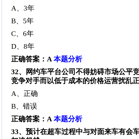
A、3年
B、5年
C、6年
D、8年
正确答案：A
本题分析
32、网约车平台公司不得妨碍市场公平
竞争对手而以低于成本的价格运营扰乱
A、正确
B、错误
正确答案：A
本题分析
33、预计在超车过程中与对面来车有会