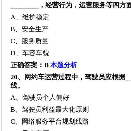
________，经营行为，运营服务等四方
A、维护稳定
B、安全生产
C、服务质量
D、车容车貌
正确答案：B
本题分析
20、网约车运营过程中，驾驶员应根据__
线。
A、驾驶员个人偏好
B、驾驶员利益最大化原则
C、网络服务平台规划线路