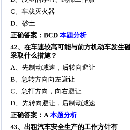
C、车载灭火器
D、砂土
正确答案：BCD
本题分析
42、在车速较高可能与前方机动车发生
采取什么措施？
A、先制动减速，后转向避让
B、急转方向向左避让
C、急打方向，向右避让
D、先转向避让，后制动减速
正确答案：A
本题分析
43、出租汽车安全生产的工作方针有____