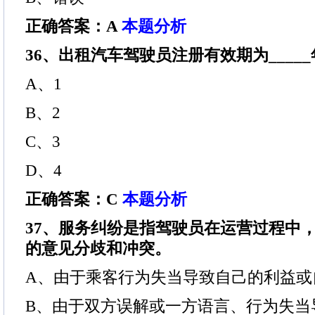
正确答案：A
本题分析
36、出租汽车驾驶员注册有效期为____
A、1
B、2
C、3
D、4
正确答案：C
本题分析
37、服务纠纷是指驾驶员在运营过程中，_
的意见分歧和冲突。
A、由于乘客行为失当导致自己的利益或
B、由于双方误解或一方语言、行为失当