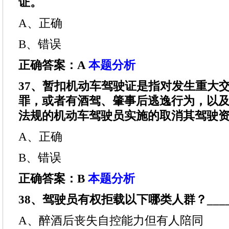
证。
A、正确
B、错误
正确答案：A
本题分析
37、暂扣机动车驾驶证是指对发生重大
罪，或者有酒驾、肇事后逃逸行为，以
法规的机动车驾驶员实施的取消其驾驶
A、正确
B、错误
正确答案：B
本题分析
38、驾驶员有权拒载以下哪类人群？_____
A、醉酒后丧失自控能力但有人陪同