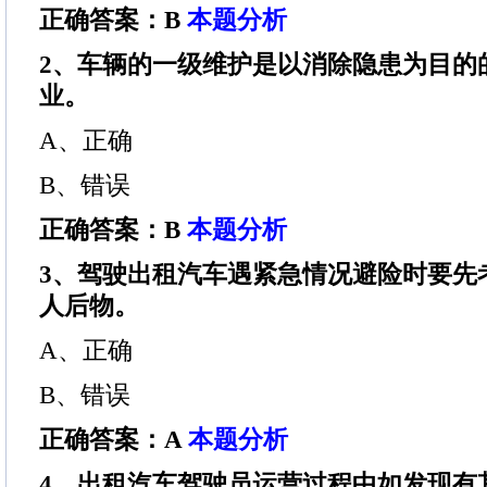
正确答案：B
本题分析
2、车辆的一级维护是以消除隐患为目的
业。
A、正确
B、错误
正确答案：B
本题分析
3、驾驶出租汽车遇紧急情况避险时要先
人后物。
A、正确
B、错误
正确答案：A
本题分析
4、出租汽车驾驶员运营过程中如发现有