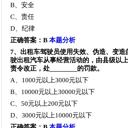
B、安全
C、责任
D、纪律
正确答案：B
本题分析
7、出租车驾驶员使用失效、伪造、变造
驶出租汽车从事经营活动的，由县级以
责令改正，处________的罚款。
A、1000元以上3000元以下
B、10000元以上30000元以下
C、50元以上200元以下
D、3000元以上10000元以下
正确答案：B
本题分析