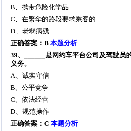
B、携带危险化学品
C、在繁华的路段要求乘客的
D、老弱病残
正确答案：B
本题分析
39、______是网约车平台公司及驾驶
义务。
A、诚实守信
B、公平竞争
C、依法经营
D、规范操作
正确答案：C
本题分析