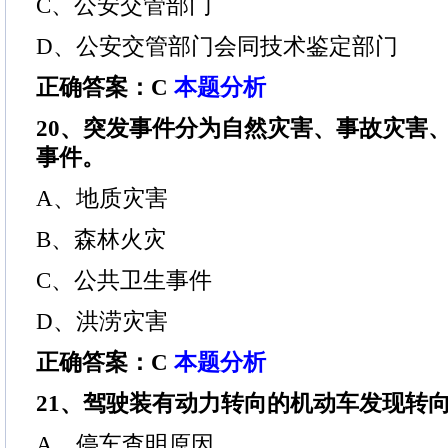
C、公安交管部门
D、公安交管部门会同技术鉴定部门
正确答案：C
本题分析
20、突发事件分为自然灾害、事故灾害、_
事件。
A、地质灾害
B、森林火灾
C、公共卫生事件
D、洪涝灾害
正确答案：C
本题分析
21、驾驶装有动力转向的机动车发现转
A、停车查明原因