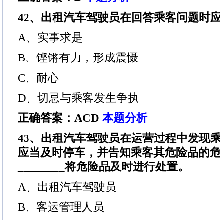
42、出租汽车驾驶员在回答乘客问题时应注
A、实事求是
B、铿锵有力，形成震慑
C、耐心
D、切忌与乘客发生争执
正确答案：ACD
本题分析
43、出租汽车驾驶员在运营过程中发现
应当及时停车，并告知乘客其危险品的
________将危险品及时进行处置。
A、出租汽车驾驶员
B、客运管理人员