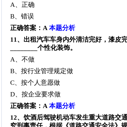
A、正确
B、错误
正确答案：A
本题分析
11、出租汽车车身内外清洁完好，漆皮
________个性化装饰。
A、不做
B、按行业管理规定做
C、按个人意愿做
D、按企业要求做
正确答案：A
本题分析
12、饮酒后驾驶机动车发生重大道路交
究刑事责任，根据《道路交通安全法》