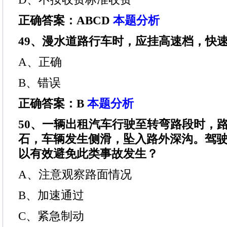
正确答案：ABCD
本题分析
49、漫水道路行车时，应挂高速档，快
A、正确
B、错误
正确答案：B
本题分析
50、一辆出租汽车行驶至转弯路段时，
石，车辆发生侧滑，坠入路外深沟。驾
以有效避免此类事故发生？
A、注意观察路面情况
B、加速通过
C、紧急制动