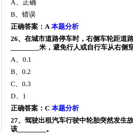
A、正确
B、错误
正确答案：A
本题分析
26、在城市道路停车时，右侧车轮距道
________米，避免行人或自行车从右侧
A、0.1
B、0.2
C、0.3
D、1
正确答案：C
本题分析
27、驾驶出租汽车行驶中轮胎突然发生
该________。