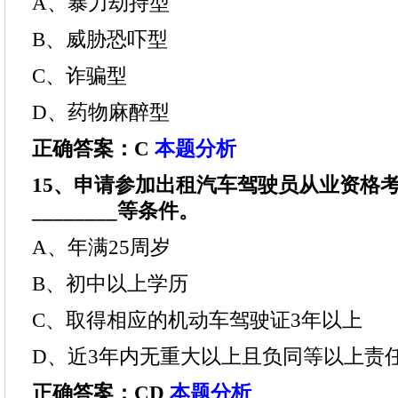
A、暴力劫持型
B、威胁恐吓型
C、诈骗型
D、药物麻醉型
正确答案：C
本题分析
15、申请参加出租汽车驾驶员从业资格
________等条件。
A、年满25周岁
B、初中以上学历
C、取得相应的机动车驾驶证3年以上
D、近3年内无重大以上且负同等以上责
正确答案：CD
本题分析