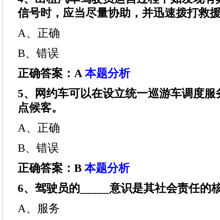
信号时，应当尽量协助，并迅速拨打救
A、正确
B、错误
正确答案：A
本题分析
5、网约车可以在设立统一巡游车调度服
点候客。
A、正确
B、错误
正确答案：B
本题分析
6、驾驶员的_____意识是其社会责任的
A、服务