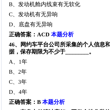
B、发动机舱内线束有无软化
C、发动机有无异响
D、底盘有无异响
正确答案：ACD
本题分析
46、网约车平台公司所采集的个人信息
据，保存期限为不少于________。
A、1年
B、2年
C、3年
D、4年
正确答案：B
本题分析