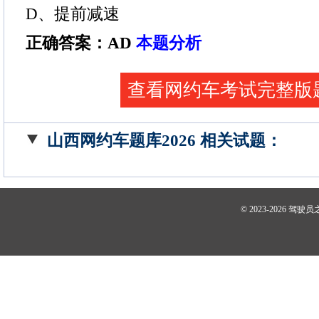
D、提前减速
正确答案：AD
本题分析
查看网约车考试完整版
山西网约车题库2026 相关试题：
© 2023-2026
驾驶员