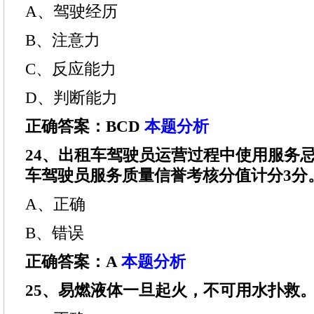
A、驾驶经历
B、注意力
C、反应能力
D、判断能力
正确答案：BCD
本题分析
24、出租车驾驶员运营过程中使用服务
车驾驶员服务质量信誉考核分值计分3分
A、正确
B、错误
正确答案：A
本题分析
25、易燃液体一旦起火，不可用水扑救