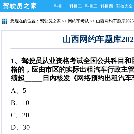
科目一
科目二
科目三
科目四
驾校大全
您现在的位置：
驾驶员之家
>>
网约车考试
>>
山西网约车题库2026
山西网约车题库202
1、驾驶员从业资格考试全国公共科目和
格的，应由市区的实际出租汽车行政主
绩起_____日内核发《网络预约出租汽
A、5
B、10
C、20
D、30