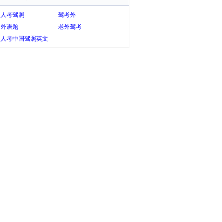
国人考驾照
驾考外
考外语题
老外驾考
国人考中国驾照英文
库