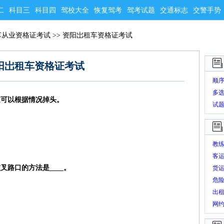
二
科目三
科目四
驾校大全
恢复驾考
驾考试题
交通标志
交警手势
车从业资格证考试
>>
资阳岀租车资格证考试
阳岀租车资格证考试
顺
多
道可以根据情况掉头。
试
教
客
叉路口的方法是____。
货
危
出
网