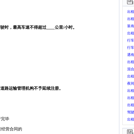
出
好
出
辆
装
驶时，最高车速不得超过____公里/小时。
考核
到
出
作
可
行
动等
行车
方
遇有
到
出
混合
增
出
绩3
夜间
的，道路运输管理机构不予延续注册。
所
出
装
出租
灯
出
辆
上
驾
行完毕
质
原因
出租
容
者经营合同的