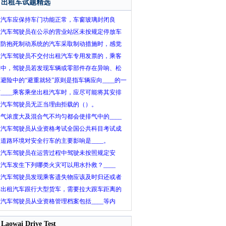
出租车试题精选
租汽车应保持车门功能正常，车窗玻璃封闭良
，洁净明亮，无遮蔽物，升降自如。
租汽车驾驶员在公示的营业站区未按规定停放车
、候客、揽客的，出租汽车驾驶员服务质量信誉
有防抱死制动系统的汽车采取制动措施时，感觉
分值____。
制动踏板发生振颤，是防抱死制动系统正常的工
租汽车驾驶员不交付出租汽车专用发票的，乘客
特性。
以拒付车费。
车中，驾驶员若发现车辆或零部件存在异响、松
问题时，下列做法错误的是____。
避险中的“避重就轻”原则是指车辆应向____的一
避让，尽量减轻事故的损失。
____乘客乘坐出租汽车时，应尽可能将其安排
前排就座，以便沟通或指明目的地。
租汽车驾驶员无正当理由拒载的（）。
气浓度大及混合气不均匀都会使排气中的____
加。
租汽车驾驶员从业资格考试全国公共科目考试成
年内全国有效，区域科目考试成绩3年内在考试
道路环境对安全行车的主要影响是____。
在地设区的市级行政区域内有效。
租汽车驾驶员在运营过程中驾驶未按照规定安
、设置、喷涂、张贴出租汽车经营标志标识标志
汽车发生下列哪类火灾可以用水扑救？____
、企业标识、价格标签和监督电话号码等的车
租汽车驾驶员发现乘客遗失物应该及时归还或者
，从事出租汽车经营活动的，出租车驾驶员服务
交。
驶出租汽车跟行大型货车，需要拉大跟车距离的
量信誉考核分值（）。
是____。
汽车驾驶员从业资格管理档案包括____等内
。
Laowai Drive Test