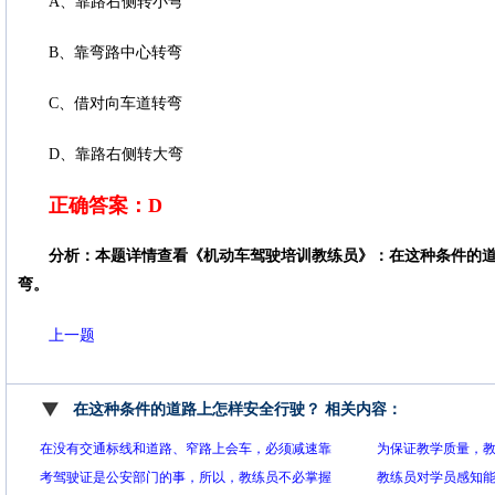
A、靠路右侧转小弯
B、靠弯路中心转弯
C、借对向车道转弯
D、靠路右侧转大弯
正确答案：D
分析：本题详情查看《机动车驾驶培训教练员》：在这种条件的
弯。
上一题
在这种条件的道路上怎样安全行驶？ 相关内容：
在没有交通标线和道路、窄路上会车，必须减速靠
为保证教学质量，教
右行驶。（ ）
考驾驶证是公安部门的事，所以，教练员不必掌握
教练员对学员感知