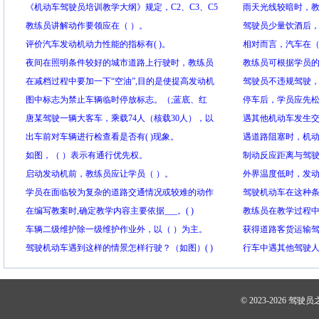
考驾驶证的全部评判标准。
《机动车驾驶员培训教学大纲》规定，C2、C3、C5
车体感知能力、车
雨天光线较暗时，
车型普通机动车驾驶员培训的总学时为 。
教练员讲解动作要领应在（ ）。
面。
行驶。
驾驶员少量饮酒后
评价汽车发动机动力性能的指标有( )。
辆。
相对而言，汽车在（
夜间在照明条件较好的城市道路上行驶时，教练员
长。
教练员可根据学员
应让学员关闭前照灯。
在减档过程中要加一下“空油”,目的是使提高发动机
和教学方法。
驾驶员不违规驾驶
转速,在从高档进较低档时,达到旋转着的一组齿轮能
图中标志为禁止车辆临时停放标志。（;蓝底、红
发生的有效途径之
停车后，学员应先
够在动态中顺利啮合。( )
圈、红杠）
唐某驾驶一辆大客车，乘载74人（核载30人），以
器。
遇其他机动车发生
每小时38公里的速度，行至一连续下陡坡转弯路段
出车前对车辆进行检查看是否有( )现象。
应予以拒绝，让其耐
遇道路阻塞时，机
时，机动车翻入路侧溪水内，造成17人死亡、57人
如图，（ ）表示有通行优先权。
车让道通行。（ ）
制动反应距离与驾驶
受伤。唐某的主要违法行为是什么？（ ）
启动发动机前，教练员应让学员（ ）。
系。( )
外界温度低时，发
学员在面临较为复杂的道路交通情况或较难的动作
也相应增加。
驾驶机动车在这种
练习时也会紧张，一旦熟悉后，紧张状态较易消
在编写教案时,确定教学内容主要依据___。( )
教练员在教学过程
除。
车辆二级维护除一级维护作业外，以（ ）为主。
就能培养出合格的
获得道路客货运输
驾驶机动车遇到这样的情景怎样行驶？（如图）( )
的，可以从事（ ）
行车中遇其他驾驶
）
© 2023-2026
驾驶员