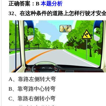
正确答案：B
本题分析
32、在这种条件的道路上怎样行驶才安
A、靠路左侧转大弯
B、靠弯路中心转弯
C、靠路右侧转小弯