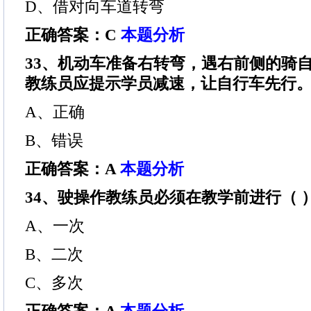
D、借对向车道转弯
正确答案：C
本题分析
33、机动车准备右转弯，遇右前侧的骑
教练员应提示学员减速，让自行车先行
A、正确
B、错误
正确答案：A
本题分析
34、驶操作教练员必须在教学前进行（ 
A、一次
B、二次
C、多次