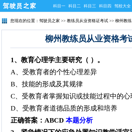
科目一
科目二
科目三
科目四
驾校大全
您现在的位置：
驾驶员之家
>>
教练员从业资格证考试
>>
柳州教练
柳州教练员从业资格考
1、教育心理学主要研究（ ）。
A、受教育者的个性心理差异
B、技能的形成及其规律
C、受教育者掌握知识或技能过程中的心
D、受教育者道德品质的形成和培养
正确答案：ABCD
本题分析