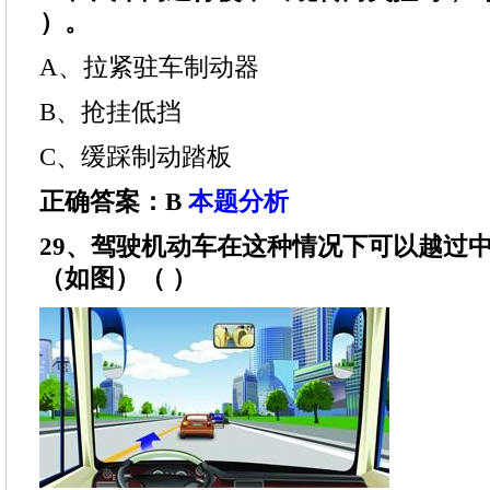
）。
A、拉紧驻车制动器
B、抢挂低挡
C、缓踩制动踏板
正确答案：B
本题分析
29、驾驶机动车在这种情况下可以越过
（如图）（ ）