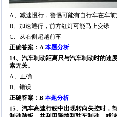
A、减速慢行，警惕可能有自行车在车前
B、加速通行，前方红灯可能马上变绿
C、从右侧超越前车
正确答案：A
本题分析
14、汽车制动距离只与汽车制动时的速
素无关。
A、正确
B、错误
正确答案：B
本题分析
15、汽车高速行驶中出现转向失控时，
制动踏板，并利用降挡和驻车制动，减