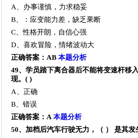
A、办事谨慎，力求稳妥
B、：应变能力差，缺乏果断
C、性格开朗，自信心强
D、喜欢冒险，情绪波动大
正确答案：AB
本题分析
49、学员踏下离合器后不能将变速杆移
现。( )
A、正确
B、错误
正确答案：A
本题分析
50、加档后汽车行驶无力，（ ） 是其