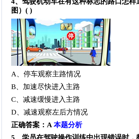
4、驾驶机动车在有这种标志的路口怎样
图）( )
A、停车观察主路情况
B、加速尽快进入主路
C、减速缓慢进入主路
D、减速观察左后方情况
正确答案：A
本题分析
5、学员在驾驶操作训练中出现错误时，