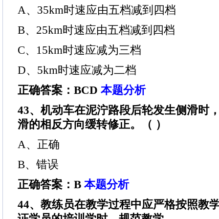
A、35km时速应由五档减到四档
B、25km时速应由五档减到四档
C、15km时速应减为三档
D、5km时速应减为二档
正确答案：BCD
本题分析
43、机动车在泥泞路段后轮发生侧滑时
滑的相反方向缓转修正。（ ）
A、正确
B、错误
正确答案：B
本题分析
44、教练员在教学过程中应严格按照教
证学员的培训学时，规范教学。