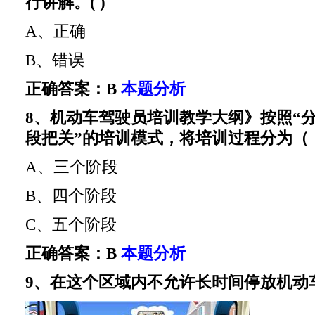
行讲解。( )
A、正确
B、错误
正确答案：B
本题分析
8、机动车驾驶员培训教学大纲》按照“
段把关”的培训模式，将培训过程分为（ 
A、三个阶段
B、四个阶段
C、五个阶段
正确答案：B
本题分析
9、在这个区域内不允许长时间停放机动