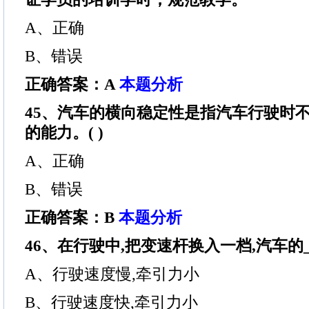
A、正确
B、错误
正确答案：A
本题分析
45、汽车的横向稳定性是指汽车行驶时不
的能力。( )
A、正确
B、错误
正确答案：B
本题分析
46、在行驶中,把变速杆换入一档,汽车的__
A、行驶速度慢,牵引力小
B、行驶速度快,牵引力小