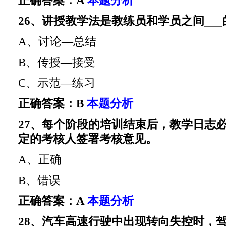
正确答案：A
本题分析
26、讲授教学法是教练员和学员之间___的
A、讨论—总结
B、传授—接受
C、示范—练习
正确答案：B
本题分析
27、每个阶段的培训结束后，教学日志
定的考核人签署考核意见。
A、正确
B、错误
正确答案：A
本题分析
28、汽车高速行驶中出现转向失控时，