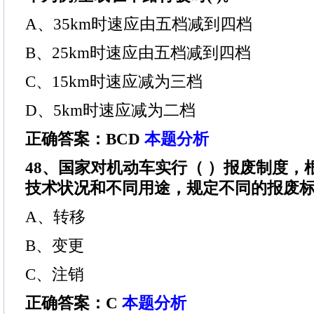
A、35km时速应由五档减到四档
B、25km时速应由五档减到四档
C、15km时速应减为三档
D、5km时速应减为二档
正确答案：BCD
本题分析
48、国家对机动车实行（ ）报废制度，
技术状况和不同用途，规定不同的报废
A、转移
B、变更
C、注销
正确答案：C
本题分析