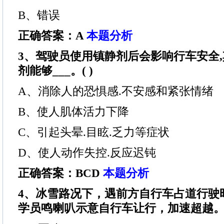
B、错误
正确答案：A
本题分析
3、驾驶员使用镇静剂后会影响行车安全
剂能够___。( )
A、消除人的恐惧感.不安感和紧张情绪
B、使人肌体活力下降
C、引起头晕.目眩.乏力等症状
D、使人动作失控.反应迟钝
正确答案：BCD
本题分析
4、冰雪路况下，遇前方自行车占道行驶
学员鸣喇叭示意自行车让行，加速超越