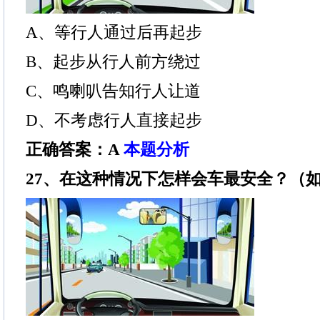
A、等行人通过后再起步
B、起步从行人前方绕过
C、鸣喇叭告知行人让道
D、不考虑行人直接起步
正确答案：A
本题分析
27、在这种情况下怎样会车最安全？（如图