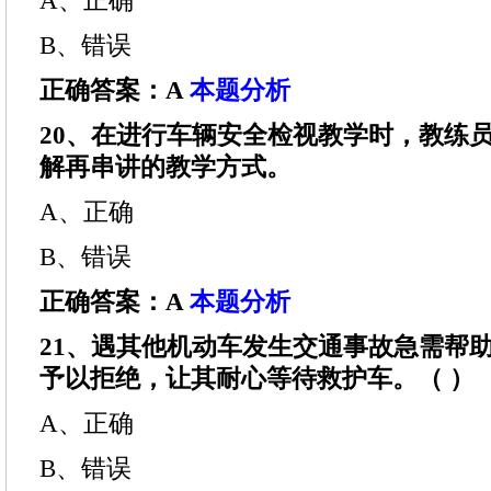
A、正确
B、错误
正确答案：A
本题分析
20、在进行车辆安全检视教学时，教练
解再串讲的教学方式。
A、正确
B、错误
正确答案：A
本题分析
21、遇其他机动车发生交通事故急需帮
予以拒绝，让其耐心等待救护车。（ ）
A、正确
B、错误