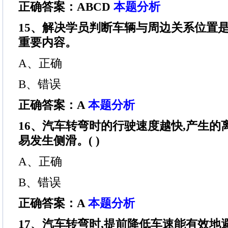
正确答案：ABCD
本题分析
15、解决学员判断车辆与周边关系位置
重要内容。
A、正确
B、错误
正确答案：A
本题分析
16、汽车转弯时的行驶速度越快,产生的
易发生侧滑。( )
A、正确
B、错误
正确答案：A
本题分析
17、汽车转弯时,提前降低车速能有效地