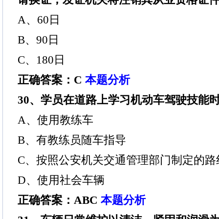
A、60日
B、90日
C、180日
正确答案：C
本题分析
30、学员在道路上学习机动车驾驶技能时
A、使用教练车
B、有教练员随车指导
C、按照公安机关交通管理部门制定的路
D、使用社会车辆
正确答案：ABC
本题分析