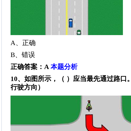
A、正确
B、错误
正确答案：A
本题分析
10、如图所示，（ ）应当最先通过路口
行驶方向）