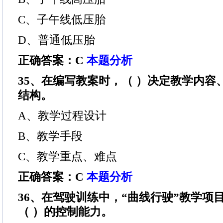
C、子午线低压胎
D、普通低压胎
正确答案：C
本题分析
35、在编写教案时，（ ）决定教学内容
结构。
A、教学过程设计
B、教学手段
C、教学重点、难点
正确答案：C
本题分析
36、在驾驶训练中，“曲线行驶”教学项
（ ）的控制能力。