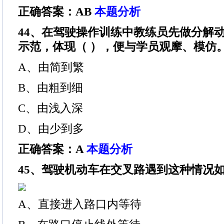
正确答案：AB
本题分析
44、在驾驶操作训练中教练员先做分解
示范，体现（ ），便与学员观摩、模仿
A、由简到繁
B、由粗到细
C、由浅入深
D、由少到多
正确答案：A
本题分析
45、驾驶机动车在交叉路遇到这种情况如
A、直接进入路口内等待