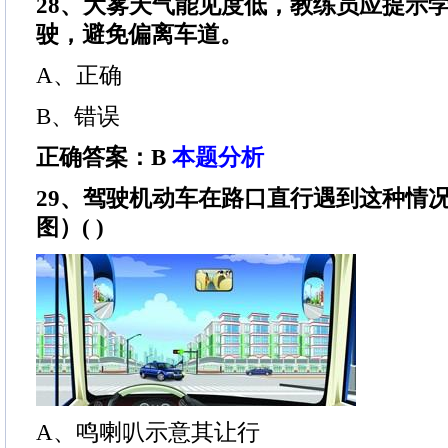
28、大雾天气能见度低，教练员应提示
驶，避免偏离车道。
A、正确
B、错误
正确答案：B
本题分析
29、驾驶机动车在路口直行遇到这种情
图）( )
A、鸣喇叭示意其让行