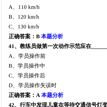
A、110 km/h
B、120 km/h
C、130 km/h
正确答案：B
本题分析
41、教练员做第一次动作示范应在_____
A、学员操作前
B、学员操作中
C、学员操作后
D、学员操作失误时
正确答案：A
本题分析
42、行车中发现儿童在等待交通信号灯变