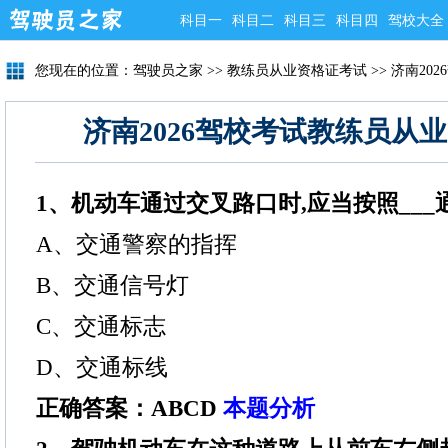
科目一
科目二
科目三
科目四
驾校大全
您现在的位置：
驾驶员之家
>>
教练员从业资格证考试
>>
济南20
济南2026驾校考试教练员从
1、机动车通过交叉路口时,应当按照___通
A、交通警察的指挥
B、交通信号灯
C、交通标志
D、交通标线
正确答案：ABCD
本题分析