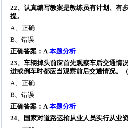
22、认真编写教案是教练员有计划、有
提。
A、正确
B、错误
正确答案：A
本题分析
23、车辆掉头前应首先观察车后交通情
进或倒车时都应当观察前后交通情况。（
A、正确
B、错误
正确答案：A
本题分析
24、国家对道路运输从业人员实行从业资格