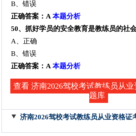
B、错误
正确答案：A
本题分析
50、抓好学员的安全教育是教练员的社
A、正确
B、错误
正确答案：A
本题分析
查看 济南2026驾校考试教练员从
题库
济南2026驾校考试教练员从业资格证