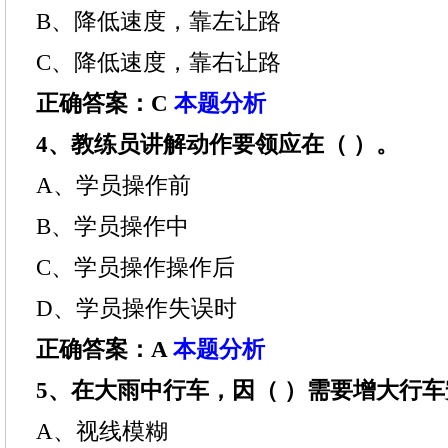
B、降低速度，靠左让路
C、降低速度，靠右让路
正确答案：C
本题分析
4、教练员讲解动作要领应在（ ）。
A、学员操作前
B、学员操作中
C、学员操作操作后
D、学员操作失误时
正确答案：A
本题分析
5、在大雨中行车，因（ ）需要增大行
A、视线模糊