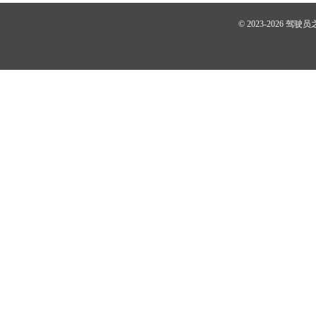
© 2023-2026
驾驶员